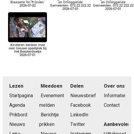
Brasserie ?in ?t Groen`
en Omliggende
en Omliggende
2026-07-02
Gemeenten. 072.22.222.22
Gemeenten. 072.22.222.22
2026-07-01
2026-07-01
Kinderen denken mee
over nieuwe speelplek bij
Het Beestenboetje
2026-07-01
Lezen
Meedoen
Delen
Over ons
Startpagina
Evenement
Nieuwsbrief
Informatie
Agenda
melden
Facebook
Contact
Prikbord
Berichtje
LinkedIn
Nieuws
prikken
Twitter
Aanbevolen
Links
Nieuws
Instagram
Uitkijkpost