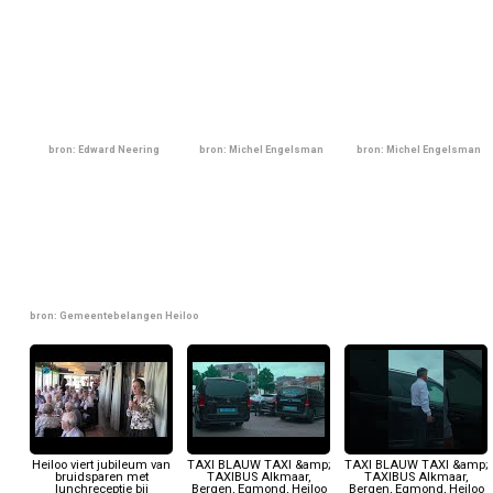
bron: Edward Neering
bron: Michel Engelsman
bron: Michel Engelsman
bron: Gemeentebelangen Heiloo
Heiloo viert jubileum van
TAXI BLAUW TAXI &amp;
TAXI BLAUW TAXI &amp;
bruidsparen met
TAXIBUS Alkmaar,
TAXIBUS Alkmaar,
lunchreceptie bij
Bergen, Egmond, Heiloo
Bergen, Egmond, Heiloo