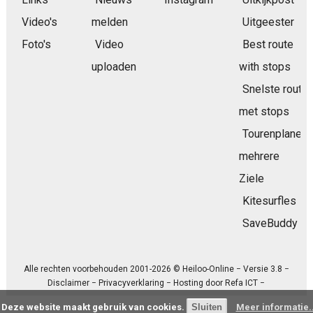
Video's
melden
Uitgeester
Foto's
Video
Best route
uploaden
with stops
Snelste route
met stops
Tourenplaner
mehrere
Ziele
Kitesurfles
SaveBuddy
Alle rechten voorbehouden 2001-2026 © Heiloo-Online − Versie 3.8 −
Disclaimer
−
Privacyverklaring
− Hosting door
Refa ICT
−
Deze website maakt gebruik van cookies.
Meer informatie..