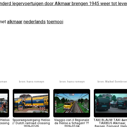
nderd legervoertuigen door Alkmaar brengen 1945 weer tot leve
met
alkmaar
nederlands
toernooi
lsman
bron: hans romeyn
bron: hans romeyn
bron: Maikel Sombroe
Heiloo
Spoorwegovergang Heiloo
Viaggio con il Regionale
TAXI BLAUW TAXI &a
rossing
// Dutch railroad crossing
da Heiloo a Schagen! ??
TAXIBUS Alkmaar,
2026-07-05
2026-07-04
Bergen, Egmond, Heil