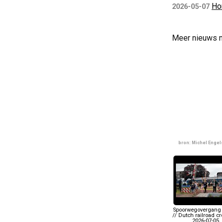
Ho
2026-05-07
Meer nieuws 
bron: Michel Enge
Spoorwegovergang 
// Dutch railroad c
2026-07-05