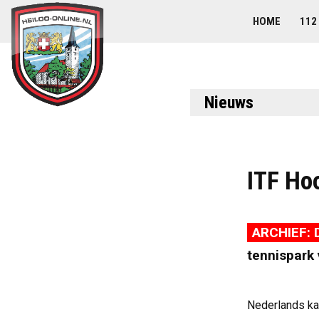
HOME
112
Nieuws
ITF Ho
ARCHIEF: D
tennispark 
Nederlands kam