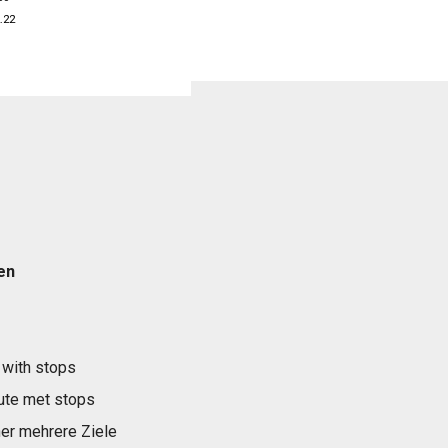
.22
en
 with stops
ute met stops
er mehrere Ziele