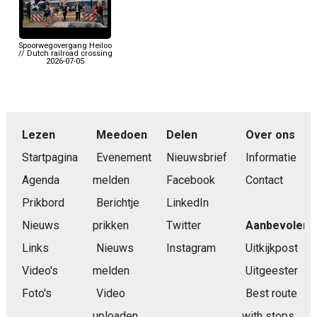
Spoorwegovergang Heiloo
// Dutch railroad crossing
2026-07-05
Lezen
Meedoen
Delen
Over ons
Startpagina
Evenement
Nieuwsbrief
Informatie
Agenda
melden
Facebook
Contact
Prikbord
Berichtje
LinkedIn
Nieuws
prikken
Twitter
Aanbevolen
Links
Nieuws
Instagram
Uitkijkpost
Video's
melden
Uitgeester
Foto's
Video
Best route
uploaden
with stops