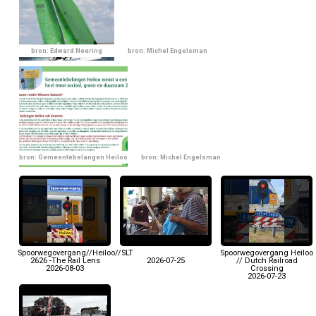
bron: Edward Neering
bron: Michel Engelsman
bron: Gemeentebelangen Heiloo
bron: Michel Engelsman
Spoorwegovergang//Heiloo//SLT
Spoorwegovergang Heiloo
2626 -The Rail Lens
2026-07-25
// Dutch Railroad
2026-08-03
Crossing
2026-07-23