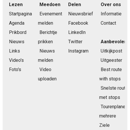
Lezen
Meedoen
Delen
Over ons
Startpagina
Evenement
Nieuwsbrief
Informatie
Agenda
melden
Facebook
Contact
Prikbord
Berichtje
LinkedIn
Nieuws
prikken
Twitter
Aanbevolen
Links
Nieuws
Instagram
Uitkijkpost
Video's
melden
Uitgeester
Foto's
Video
Best route
uploaden
with stops
Snelste route
met stops
Tourenplaner
mehrere
Ziele