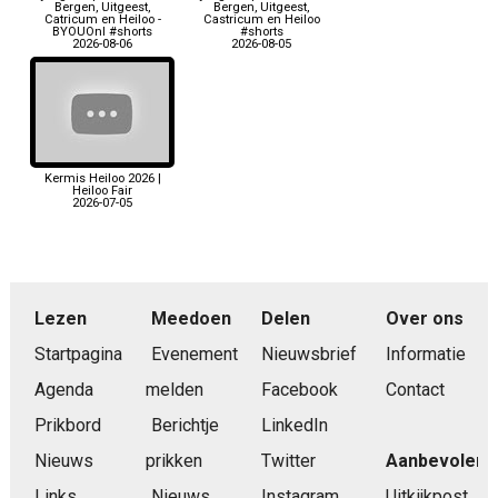
Bergen, Uitgeest,
Bergen, Uitgeest,
Catricum en Heiloo -
Castricum en Heiloo
BYOUOnl #shorts
#shorts
2026-08-06
2026-08-05
Kermis Heiloo 2026 |
Heiloo Fair
2026-07-05
Lezen
Meedoen
Delen
Over ons
Startpagina
Evenement
Nieuwsbrief
Informatie
Agenda
melden
Facebook
Contact
Prikbord
Berichtje
LinkedIn
Nieuws
prikken
Twitter
Aanbevolen
Links
Nieuws
Instagram
Uitkijkpost