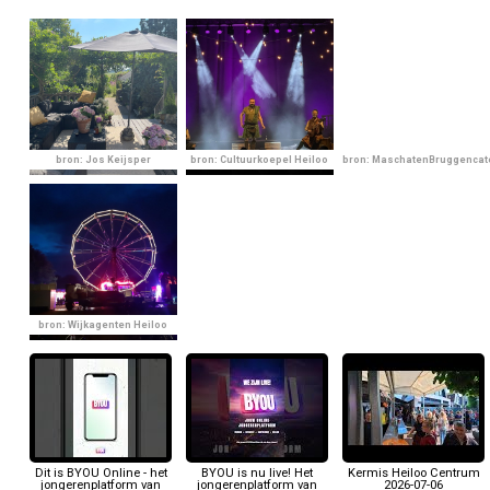
bron: Jos Keijsper
bron: Cultuurkoepel Heiloo
bron: MaschatenBruggencat
bron: Wijkagenten Heiloo
Dit is BYOU Online - het
BYOU is nu live! Het
Kermis Heiloo Centrum
jongerenplatform van
jongerenplatform van
2026-07-06