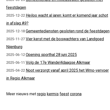
feestdagen
Heiloo wacht al jaren: komt er komend jaar schot
2025-12-22
in afslag A9?
Gemeentediensten gesloten rond de feestdagen
2025-12-18
Vier kerst met de boswachters van Landgoed
2025-11-27
Nijenburg
Opening sporthal 28 juni 2025
2025-06-12
Volg de 17e Wandel4daagse Alkmaar
2025-06-11
Noot verzorgt vanaf april 2025 het Wmo-vervoer
2025-04-22
in Regio Alkmaar
Meer nieuws met
regio
kermis
feest
corona