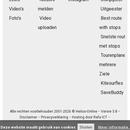
Video's
melden
Uitgeester
Foto's
Video
Best route
uploaden
with stops
Snelste route
met stops
Tourenplaner
mehrere
Ziele
Kitesurfles
SaveBuddy
Alle rechten voorbehouden 2001-2026 © Heiloo-Online − Versie 3.8 −
Disclaimer
−
Privacyverklaring
− Hosting door
Refa ICT
−
Deze website maakt gebruik van cookies.
Meer informatie..