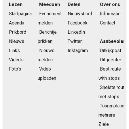
Lezen
Meedoen
Delen
Over ons
Startpagina
Evenement
Nieuwsbrief
Informatie
Agenda
melden
Facebook
Contact
Prikbord
Berichtje
LinkedIn
Nieuws
prikken
Twitter
Aanbevolen
Links
Nieuws
Instagram
Uitkijkpost
Video's
melden
Uitgeester
Foto's
Video
Best route
uploaden
with stops
Snelste route
met stops
Tourenplaner
mehrere
Ziele