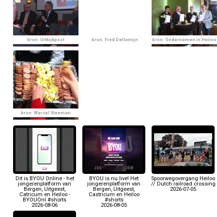
bron: Uitkijkpost
bron: Fred Dellemijn
bron: Ondernemen in Heiloo
bron: Marcel Steeman
Dit is BYOU Online - het
BYOU is nu live! Het
Spoorwegovergang Heiloo
jongerenplatform van
jongerenplatform van
// Dutch railroad crossing
Bergen, Uitgeest,
Bergen, Uitgeest,
2026-07-05
Catricum en Heiloo -
Castricum en Heiloo
BYOUOnl #shorts
#shorts
2026-08-06
2026-08-05