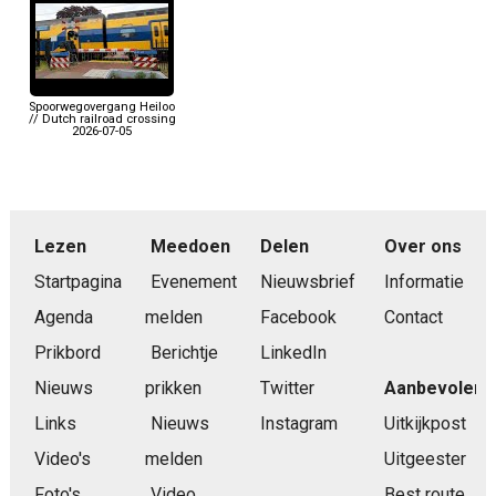
Spoorwegovergang Heiloo
// Dutch railroad crossing
2026-07-05
Lezen
Meedoen
Delen
Over ons
Startpagina
Evenement
Nieuwsbrief
Informatie
Agenda
melden
Facebook
Contact
Prikbord
Berichtje
LinkedIn
Nieuws
prikken
Twitter
Aanbevolen
Links
Nieuws
Instagram
Uitkijkpost
Video's
melden
Uitgeester
Foto's
Video
Best route