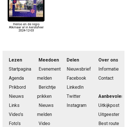
Heiloo en de regio
Alkmaar al in kerstsfeer
2024-12-03
Lezen
Meedoen
Delen
Over ons
Startpagina
Evenement
Nieuwsbrief
Informatie
Agenda
melden
Facebook
Contact
Prikbord
Berichtje
LinkedIn
Nieuws
prikken
Twitter
Aanbevolen
Links
Nieuws
Instagram
Uitkijkpost
Video's
melden
Uitgeester
Foto's
Video
Best route