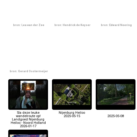
bron: Lea van der Zee
bron: Hendrick de Keyser
bron: Edward Neering
bron: Gerard Oostermeijer
Sla deze leuke
Nijenburg Heiloo
wandelroute op!
2025-05-15
2025-05-08
Landgoed Nijenburg
Heiloo - Noord Holland
2026-01-17