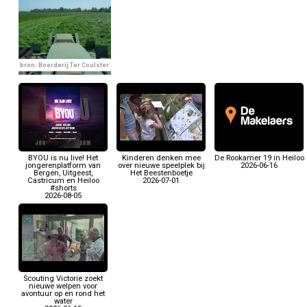
bron: Boerderij Ter Coulster
BYOU is nu live! Het
Kinderen denken mee
De Rookamer 19 in Heiloo
jongerenplatform van
over nieuwe speelplek bij
2026-06-16
Bergen, Uitgeest,
Het Beestenboetje
Castricum en Heiloo
2026-07-01
#shorts
2026-08-05
Scouting Victorie zoekt
nieuwe welpen voor
avontuur op en rond het
water