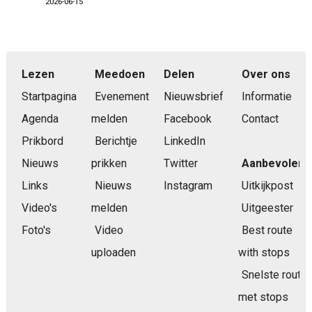
2026-06-15
Lezen
Meedoen
Delen
Over ons
Startpagina
Evenement
Nieuwsbrief
Informatie
Agenda
melden
Facebook
Contact
Prikbord
Berichtje
LinkedIn
Nieuws
prikken
Twitter
Aanbevolen
Links
Nieuws
Instagram
Uitkijkpost
Video's
melden
Uitgeester
Foto's
Video
Best route
uploaden
with stops
Snelste route
met stops