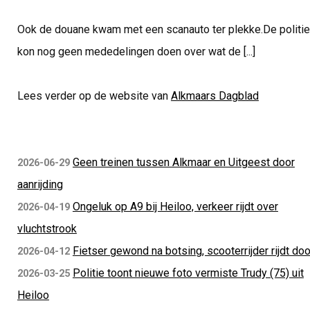
Ook de douane kwam met een scanauto ter plekke.De politie
kon nog geen mededelingen doen over wat de [...]
Lees verder op de website van
Alkmaars Dagblad
Geen treinen tussen Alkmaar en Uitgeest door
2026-06-29
aanrijding
Ongeluk op A9 bij Heiloo, verkeer rijdt over
2026-04-19
vluchtstrook
Fietser gewond na botsing, scooterrijder rijdt doo
2026-04-12
Politie toont nieuwe foto vermiste Trudy (75) uit
2026-03-25
Heiloo