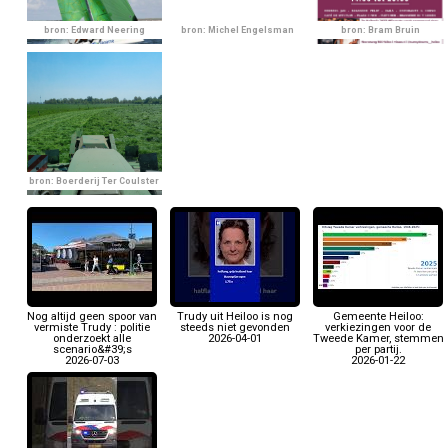
bron: Edward Neering
bron: Michel Engelsman
bron: Bram Bruin
bron: Boerderij Ter Coulster
Nog altijd geen spoor van
Trudy uit Heiloo is nog
Gemeente Heiloo:
vermiste Trudy : politie
steeds niet gevonden
verkiezingen voor de
onderzoekt alle
2026-04-01
Tweede Kamer, stemmen
scenario&#39;s
per partij.
2026-07-03
2026-01-22