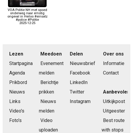
VOA Politie NH met spoed
onderweg naar ernstig
ongeval in Heiloo #einsatz
#police #Politie
2025-12-25
Lezen
Meedoen
Delen
Over ons
Startpagina
Evenement
Nieuwsbrief
Informatie
Agenda
melden
Facebook
Contact
Prikbord
Berichtje
LinkedIn
Nieuws
prikken
Twitter
Aanbevolen
Links
Nieuws
Instagram
Uitkijkpost
Video's
melden
Uitgeester
Foto's
Video
Best route
uploaden
with stops