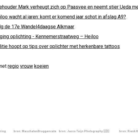
ehouder Mark verheugt zich op Paasvee en neemt stier Ueda m
loo wacht al jaren: komt er komend jaar schot in afslag A9?
lg de 17e Wandel4daagse Alkmaar
ging oplichting - Kennemerstraatweg – Heiloo
itie hoopt op tips over oplichter met herkenbare tattoos
met
regio
vrouw
koeien
ring
bron: MaschatenBruggencate
bron: Jacco Tuijn Photography 🇺🇦
bron: Rienk 