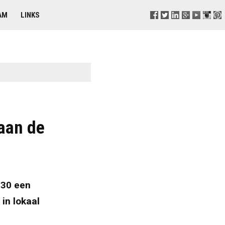
AM
LINKS
aan de
030 een
 in lokaal