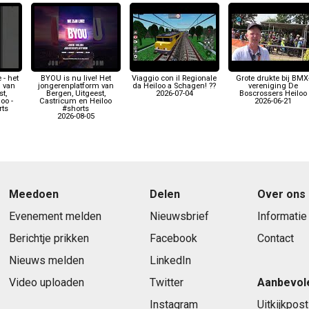
 - het
BYOU is nu live! Het
Viaggio con il Regionale
Grote drukte bij BMX
 van
jongerenplatform van
da Heiloo a Schagen! ??
vereniging De
t,
Bergen, Uitgeest,
2026-07-04
Boscrossers Heiloo
oo -
Castricum en Heiloo
2026-06-21
ts
#shorts
2026-08-05
Meedoen
Delen
Over ons
Evenement melden
Nieuwsbrief
Informatie
Berichtje prikken
Facebook
Contact
Nieuws melden
LinkedIn
Video uploaden
Twitter
Aanbevol
Instagram
Uitkijkpost