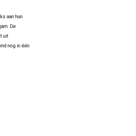
eks aan hun
 jam. De
 uit
end nog in één