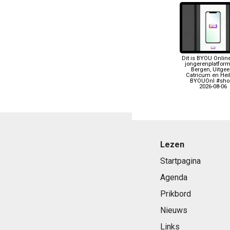
Dit is BYOU Online
jongerenplatform
Bergen, Uitgees
Catricum en Heil
BYOUOnl #shor
2026-08-06
Lezen
Startpagina
Agenda
Prikbord
Nieuws
Links