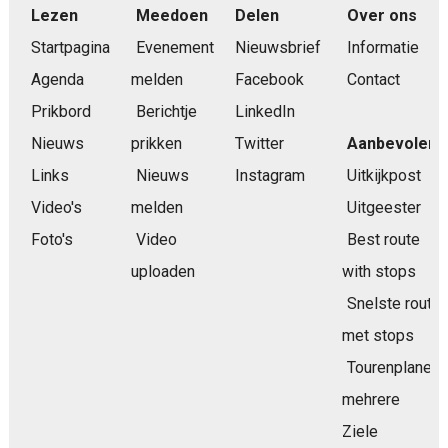
Lezen
Meedoen
Delen
Over ons
Startpagina
Evenement
Nieuwsbrief
Informatie
Agenda
melden
Facebook
Contact
Prikbord
Berichtje
LinkedIn
Nieuws
prikken
Twitter
Aanbevolen
Links
Nieuws
Instagram
Uitkijkpost
Video's
melden
Uitgeester
Foto's
Video
Best route
uploaden
with stops
Snelste route
met stops
Tourenplaner
mehrere
Ziele