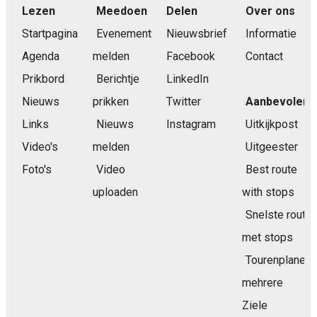
Lezen
Meedoen
Delen
Over ons
Startpagina
Evenement
Nieuwsbrief
Informatie
Agenda
melden
Facebook
Contact
Prikbord
Berichtje
LinkedIn
Nieuws
prikken
Twitter
Aanbevolen
Links
Nieuws
Instagram
Uitkijkpost
Video's
melden
Uitgeester
Foto's
Video
Best route
uploaden
with stops
Snelste route
met stops
Tourenplaner
mehrere
Ziele