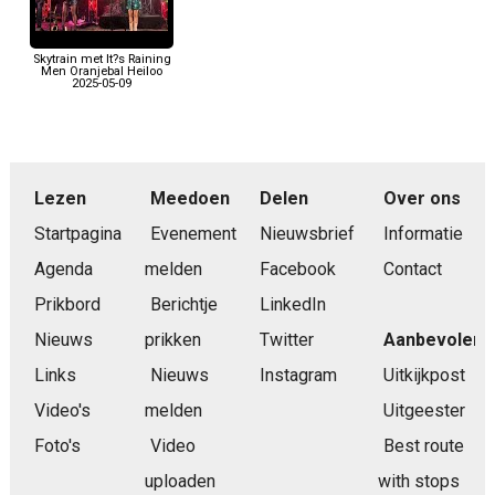
Skytrain met It?s Raining
Men Oranjebal Heiloo
2025-05-09
Lezen
Meedoen
Delen
Over ons
Startpagina
Evenement
Nieuwsbrief
Informatie
Agenda
melden
Facebook
Contact
Prikbord
Berichtje
LinkedIn
Nieuws
prikken
Twitter
Aanbevolen
Links
Nieuws
Instagram
Uitkijkpost
Video's
melden
Uitgeester
Foto's
Video
Best route
uploaden
with stops