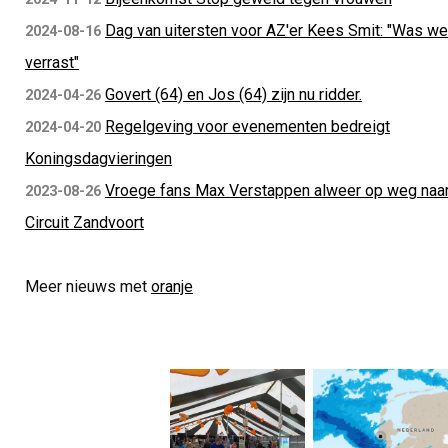
Dag van uitersten voor AZ'er Kees Smit: "Was we
2024-08-16
verrast"
Govert (64) en Jos (64) zijn nu ridder.
2024-04-26
Regelgeving voor evenementen bedreigt
2024-04-20
Koningsdagvieringen
Vroege fans Max Verstappen alweer op weg naa
2023-08-26
Circuit Zandvoort
Meer nieuws met
oranje