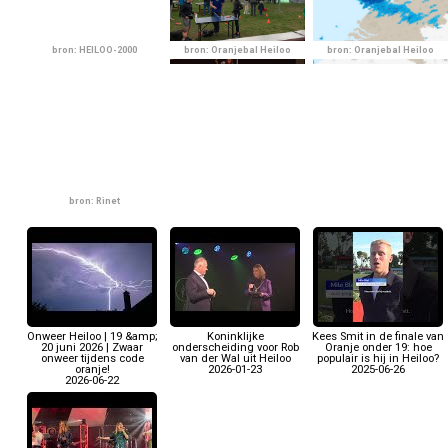
bron: HEILOO-2000
bron: Oranjebal Heiloo
bron: Oranjebal Heiloo
bron: Rinet
Onweer Heiloo | 19 &amp;
Koninklijke
Kees Smit in de finale van
20 juni 2026 | Zwaar
onderscheiding voor Rob
Oranje onder 19: hoe
onweer tijdens code
van der Wal uit Heiloo
populair is hij in Heiloo?
oranje!
2026-01-23
2025-06-26
2026-06-22