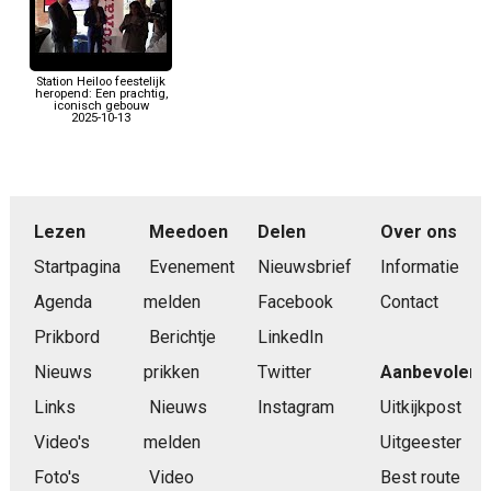
Station Heiloo feestelijk
heropend: Een prachtig,
iconisch gebouw
2025-10-13
Lezen
Meedoen
Delen
Over ons
Startpagina
Evenement
Nieuwsbrief
Informatie
Agenda
melden
Facebook
Contact
Prikbord
Berichtje
LinkedIn
Nieuws
prikken
Twitter
Aanbevolen
Links
Nieuws
Instagram
Uitkijkpost
Video's
melden
Uitgeester
Foto's
Video
Best route