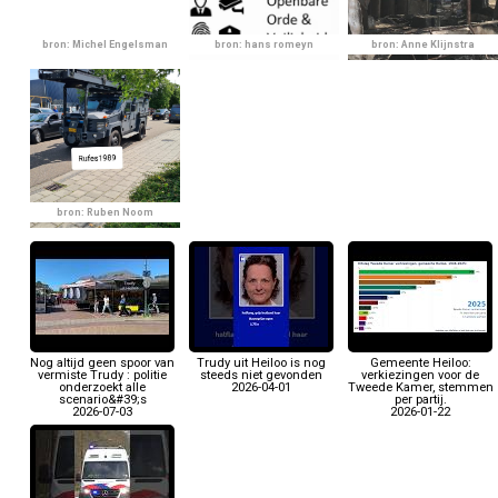
bron: Michel Engelsman
bron: hans romeyn
bron: Anne Klijnstra
bron: Ruben Noom
Nog altijd geen spoor van
Trudy uit Heiloo is nog
Gemeente Heiloo:
vermiste Trudy : politie
steeds niet gevonden
verkiezingen voor de
onderzoekt alle
2026-04-01
Tweede Kamer, stemmen
scenario&#39;s
per partij.
2026-07-03
2026-01-22