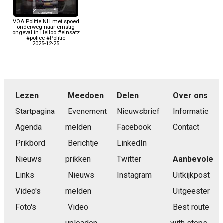
VOA Politie NH met spoed
onderweg naar ernstig
ongeval in Heiloo #einsatz
#police #Politie
2025-12-25
Lezen
Meedoen
Delen
Over ons
Startpagina
Evenement
Nieuwsbrief
Informatie
Agenda
melden
Facebook
Contact
Prikbord
Berichtje
LinkedIn
Nieuws
prikken
Twitter
Aanbevolen
Links
Nieuws
Instagram
Uitkijkpost
Video's
melden
Uitgeester
Foto's
Video
Best route
uploaden
with stops