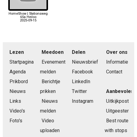
HomeShow | Stationsweg
65a Heiloo
2025-09-15
Lezen
Meedoen
Delen
Over ons
Startpagina
Evenement
Nieuwsbrief
Informatie
Agenda
melden
Facebook
Contact
Prikbord
Berichtje
LinkedIn
Nieuws
prikken
Twitter
Aanbevolen
Links
Nieuws
Instagram
Uitkijkpost
Video's
melden
Uitgeester
Foto's
Video
Best route
uploaden
with stops