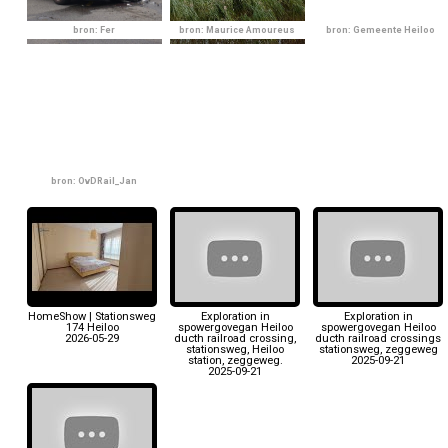
bron: Fer
bron: Maurice Amoureus
bron: Gemeente Heiloo
bron: OvDRail_Jan
HomeShow | Stationsweg
Exploration in
Exploration in
174 Heiloo
spowergovegan Heiloo
spowergovegan Heiloo
2026-05-29
ducth railroad crossing,
ducth railroad crossings
stationsweg, Heiloo
stationsweg, zeggeweg
station, zeggeweg.
2025-09-21
2025-09-21