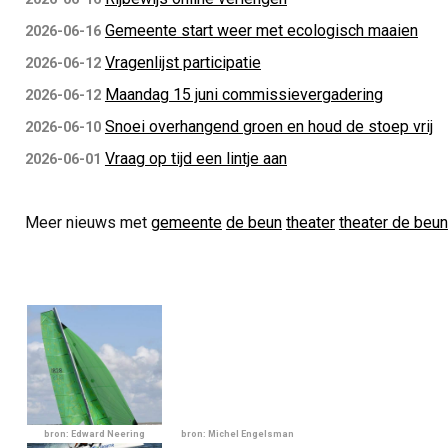
Gemeente start weer met ecologisch maaien
2026-06-16
Vragenlijst participatie
2026-06-12
Maandag 15 juni commissievergadering
2026-06-12
Snoei overhangend groen en houd de stoep vrij
2026-06-10
Vraag op tijd een lintje aan
2026-06-01
Meer nieuws met
gemeente
de beun
theater
theater de beun
bron: Edward Neering
bron: Michel Engelsman