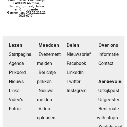
TAXI BLAUW TAXI &amp;
TAXIBUS Alkmaar,
Bergen, Egmond, Heiloo
en Omliggende
Gemeenten. 072.22.222.22
2026-07-01
Lezen
Meedoen
Delen
Over ons
Startpagina
Evenement
Nieuwsbrief
Informatie
Agenda
melden
Facebook
Contact
Prikbord
Berichtje
LinkedIn
Nieuws
prikken
Twitter
Aanbevolen
Links
Nieuws
Instagram
Uitkijkpost
Video's
melden
Uitgeester
Foto's
Video
Best route
uploaden
with stops
Snelste route