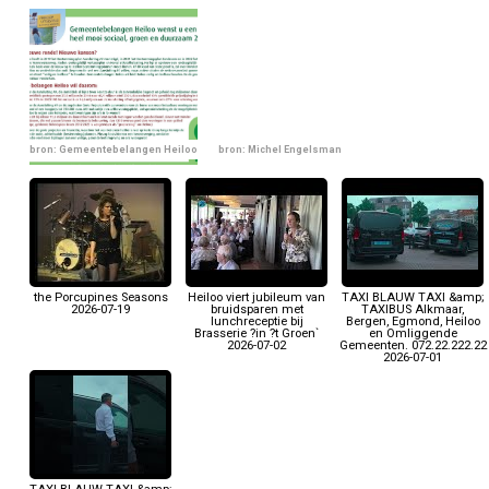
bron: Gemeentebelangen Heiloo
bron: Michel Engelsman
the Porcupines Seasons
Heiloo viert jubileum van
TAXI BLAUW TAXI &amp;
2026-07-19
bruidsparen met
TAXIBUS Alkmaar,
lunchreceptie bij
Bergen, Egmond, Heiloo
Brasserie ?in ?t Groen`
en Omliggende
2026-07-02
Gemeenten. 072.22.222.22
2026-07-01