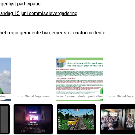
genlijst participatie
andag 15 juni commissievergadering
met
regio
gemeente
burgemeester
castricum
lente
ring
bron: Michel Engelsman
bron: Gemeentebelangen Heiloo
bron: Michel Enge