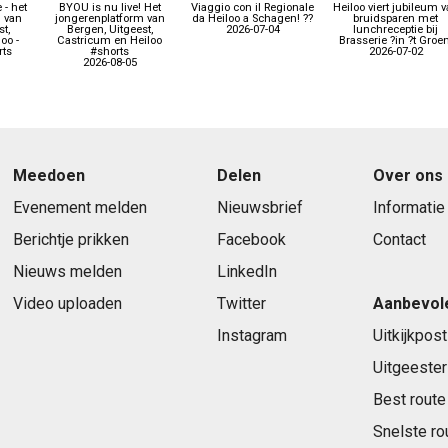
 - het
BYOU is nu live! Het
Viaggio con il Regionale
Heiloo viert jubileum 
 van
jongerenplatform van
da Heiloo a Schagen! ??
bruidsparen met
t,
Bergen, Uitgeest,
2026-07-04
lunchreceptie bij
oo -
Castricum en Heiloo
Brasserie ?in ?t Groen
ts
#shorts
2026-07-02
2026-08-05
Meedoen
Delen
Over ons
Evenement melden
Nieuwsbrief
Informatie
Berichtje prikken
Facebook
Contact
Nieuws melden
LinkedIn
Video uploaden
Twitter
Aanbevol
Instagram
Uitkijkpost
Uitgeester
Best route
Snelste ro