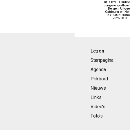
Dit is BYOU Online
jongerenplatform
Bergen, Uitgees
Catricum en Heil
BYOUOnl #shor
2026-08-06
Lezen
Startpagina
Agenda
Prikbord
Nieuws
Links
Video's
Foto's