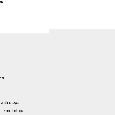
van
`
en
 with stops
ute met stops