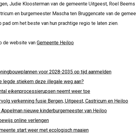
en, Judie Kloosterman van de gemeente Uitgeest, Roel Beems
ricum en burgemeester Mascha ten Bruggencate van de gemee
pad om het beste van hun prachtige regio te laten zien.
p de website van
Gemeente Heiloo
ningbouwplannen voor 2028-2035 op tijd aanmelden
e legde stiekem deze illegale weg aan?
ntal eikenprocessierupsen neemt weer toe
rvolg verkenning fusie Bergen, Uitgeest, Castricum en Heiloo
i Appelman nieuwe kinderburgemeester van Heiloo
bewijs online verlengen
meente start weer met ecologisch maaien