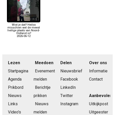
Wist je dat? Heiloo
misschien wel de meest
heilige plaats van Noord-
Holland is?
2026-06-12
Lezen
Meedoen
Delen
Over ons
Startpagina
Evenement
Nieuwsbrief
Informatie
Agenda
melden
Facebook
Contact
Prikbord
Berichtje
LinkedIn
Nieuws
prikken
Twitter
Aanbevolen
Links
Nieuws
Instagram
Uitkijkpost
Video's
melden
Uitgeester