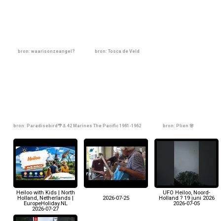
bron: waarisonzeangel?
bron: Tosca de Veld
bron: Paradisebird🌴⚓️ 42 Marines The Pacific 1961-1962
bron: Plien 🌸
Heiloo with Kids | North
UFO Heiloo, Noord-
Holland, Netherlands |
2026-07-25
Holland ? 19 juni 2026
EuropeHoliday.NL
2026-07-05
2026-07-27