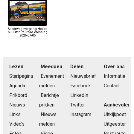
Spoorwegovergang Heiloo
// Dutch railroad crossing
2026-07-05
Lezen
Meedoen
Delen
Over ons
Startpagina
Evenement
Nieuwsbrief
Informatie
Agenda
melden
Facebook
Contact
Prikbord
Berichtje
LinkedIn
Nieuws
prikken
Twitter
Aanbevolen
Links
Nieuws
Instagram
Uitkijkpost
Video's
melden
Uitgeester
Foto's
Video
Best route