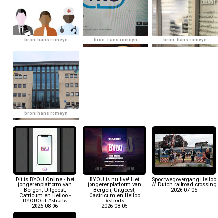
bron: hans romeyn
bron: hans romeyn
bron: hans romeyn
bron: hans romeyn
Dit is BYOU Online - het
BYOU is nu live! Het
Spoorwegovergang Heiloo
jongerenplatform van
jongerenplatform van
// Dutch railroad crossing
Bergen, Uitgeest,
Bergen, Uitgeest,
2026-07-05
Catricum en Heiloo -
Castricum en Heiloo
BYOUOnl #shorts
#shorts
2026-08-06
2026-08-05