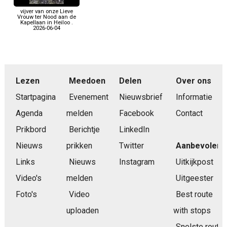
vijver van onze Lieve
Vrouw ter Nood aan de
Kapellaan in Heiloo .
2026-06-04
Lezen
Meedoen
Delen
Over ons
Startpagina
Evenement
Nieuwsbrief
Informatie
Agenda
melden
Facebook
Contact
Prikbord
Berichtje
LinkedIn
Nieuws
prikken
Twitter
Aanbevolen
Links
Nieuws
Instagram
Uitkijkpost
Video's
melden
Uitgeester
Foto's
Video
Best route
uploaden
with stops
Snelste route