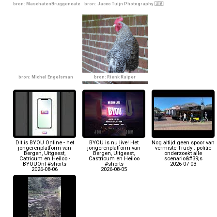
bron: MaschatenBruggencate
bron: Jacco Tuijn Photography 🇺🇦
bron: Michel Engelsman
bron: Rienk Kuiper
Dit is BYOU Online - het
BYOU is nu live! Het
Nog altijd geen spoor van
jongerenplatform van
jongerenplatform van
vermiste Trudy : politie
Bergen, Uitgeest,
Bergen, Uitgeest,
onderzoekt alle
Catricum en Heiloo -
Castricum en Heiloo
scenario&#39;s
BYOUOnl #shorts
#shorts
2026-07-03
2026-08-06
2026-08-05