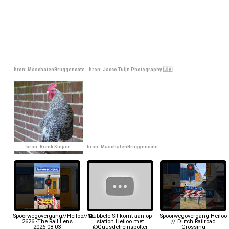
bron: MaschatenBruggencate
bron: Jacco Tuijn Photography 🇺🇦
bron: Rienk Kuiper
bron: MaschatenBruggencate
Spoorwegovergang//Heiloo//SLT
Dubbele Slt komt aan op
Spoorwegovergang Heiloo
2626 -The Rail Lens
station Heiloo met
// Dutch Railroad
2026-08-03
@Guusdetreinspotter
Crossing