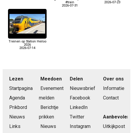
#train
2026-07-23
2026-07-31
Treinen op Station Heiloo
2026
2026-07-14
Lezen
Meedoen
Delen
Over ons
Startpagina
Evenement
Nieuwsbrief
Informatie
Agenda
melden
Facebook
Contact
Prikbord
Berichtje
LinkedIn
Nieuws
prikken
Twitter
Aanbevolen
Links
Nieuws
Instagram
Uitkijkpost