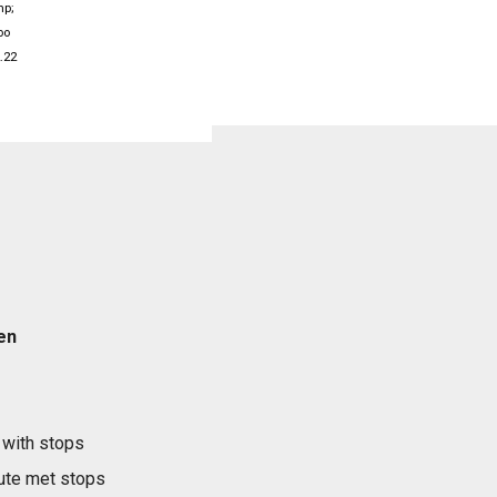
mp;
oo
.22
en
 with stops
ute met stops