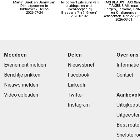
Martin Griek en Janny van
Heiloo viert jubileum van
TAXI BLAUW TAXI &a
Dijk exposeren in
bruidsparen met
TAXIBUS Alkmaar,
Bibliotheek Heiloo
lunchreceptie bij
Bergen, Egmond, Heil
2026-07-24
Brasserie ?in ?t Groen`
en Omliggende
2026-07-02
Gemeenten. 072.22.222
2026-07-01
Meedoen
Delen
Over ons
Evenement melden
Nieuwsbrief
Informatie
Berichtje prikken
Facebook
Contact
Nieuws melden
LinkedIn
Video uploaden
Twitter
Aanbevol
Instagram
Uitkijkpost
Uitgeester
Best route
Snelste ro