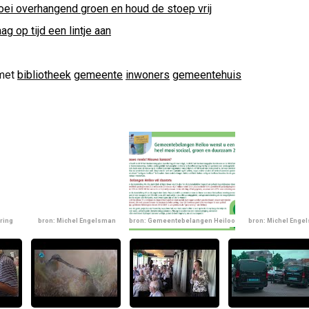
oei overhangend groen en houd de stoep vrij
ag op tijd een lintje aan
met
bibliotheek
gemeente
inwoners
gemeentehuis
ring
bron: Michel Engelsman
bron: Gemeentebelangen Heiloo
bron: Michel Enge