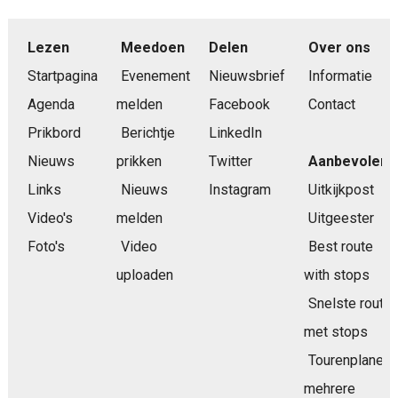
Lezen
Meedoen
Delen
Over ons
Startpagina
Evenement
Nieuwsbrief
Informatie
Agenda
melden
Facebook
Contact
Prikbord
Berichtje
LinkedIn
Nieuws
prikken
Twitter
Aanbevolen
Links
Nieuws
Instagram
Uitkijkpost
Video's
melden
Uitgeester
Foto's
Video
Best route
uploaden
with stops
Snelste route
met stops
Tourenplaner
mehrere