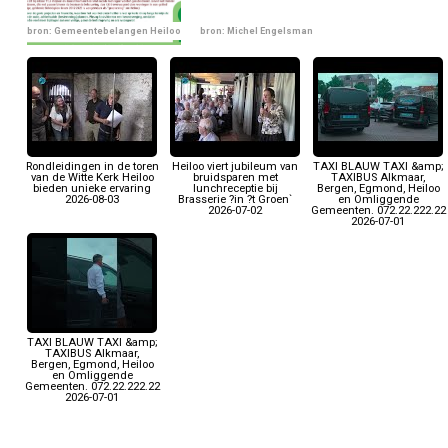
bron: Gemeentebelangen Heiloo
bron: Michel Engelsman
Rondleidingen in de toren
Heiloo viert jubileum van
TAXI BLAUW TAXI &amp;
van de Witte Kerk Heiloo
bruidsparen met
TAXIBUS Alkmaar,
bieden unieke ervaring
lunchreceptie bij
Bergen, Egmond, Heiloo
2026-08-03
Brasserie ?in ?t Groen`
en Omliggende
2026-07-02
Gemeenten. 072.22.222.22
2026-07-01
TAXI BLAUW TAXI &amp;
TAXIBUS Alkmaar,
Bergen, Egmond, Heiloo
en Omliggende
Gemeenten. 072.22.222.22
2026-07-01