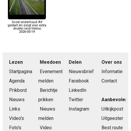
Groot onderhoud A9
gestart en zorgt voor extra
drukte rond Heiloo
2026-05-19
Lezen
Meedoen
Delen
Over ons
Startpagina
Evenement
Nieuwsbrief
Informatie
Agenda
melden
Facebook
Contact
Prikbord
Berichtje
LinkedIn
Nieuws
prikken
Twitter
Aanbevolen
Links
Nieuws
Instagram
Uitkijkpost
Video's
melden
Uitgeester
Foto's
Video
Best route