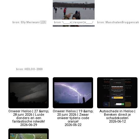
bron: Elly Meriwani 🇺🇦
bron: \_____x(Jasper)x_____/
bron: MaschatenBruggencat
bron: HEILOO-2000
Onweer Heiloo | 27 &amp;
Onweer Heiloo | 19 &amp;
Autoschade in Heiloo |
28 juni 2026 | Luide
20 juni 2026 | Zwaar
Bereken direct je
donders en een
onweer tijdens code
schadekosten
fantastische rolwolk!
oranje!
2026-06-12
2026-06-29
2026-06-22