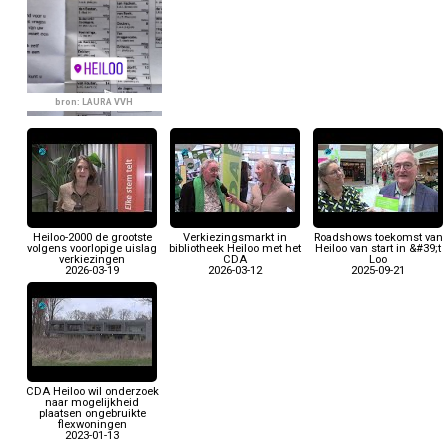
bron: LAURA VVH
Heiloo-2000 de grootste
Verkiezingsmarkt in
Roadshows toekomst van
volgens voorlopige uislag
bibliotheek Heiloo met het
Heiloo van start in &#39;t
verkiezingen
CDA
Loo
2026-03-19
2026-03-12
2025-09-21
CDA Heiloo wil onderzoek
naar mogelijkheid
plaatsen ongebruikte
flexwoningen
2023-01-13