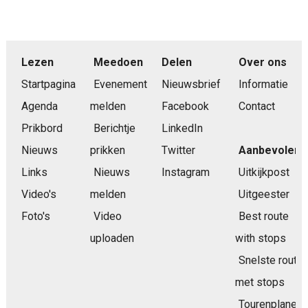
Lezen
Meedoen
Delen
Over ons
Startpagina
Evenement
Nieuwsbrief
Informatie
Agenda
melden
Facebook
Contact
Prikbord
Berichtje
LinkedIn
Nieuws
prikken
Twitter
Aanbevolen
Links
Nieuws
Instagram
Uitkijkpost
Video's
melden
Uitgeester
Foto's
Video
Best route
uploaden
with stops
Snelste route
met stops
Tourenplaner