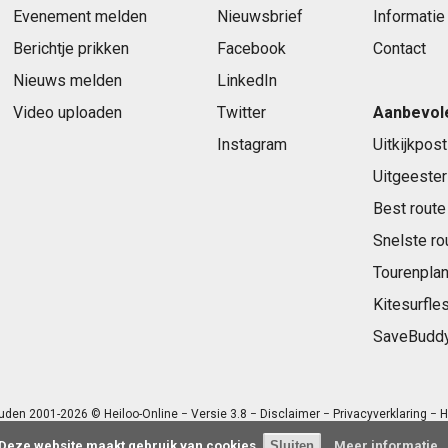
Evenement melden
Nieuwsbrief
Informatie
Berichtje prikken
Facebook
Contact
Nieuws melden
LinkedIn
Video uploaden
Twitter
Aanbevol
Instagram
Uitkijkpost
Uitgeester
Best route
Snelste ro
Tourenplan
Kitesurfle
SaveBudd
uden 2001-2026 © Heiloo-Online − Versie 3.8 −
Disclaimer
−
Privacyverklaring
− H
Deze website maakt gebruik van cookies.
Meer informatie..