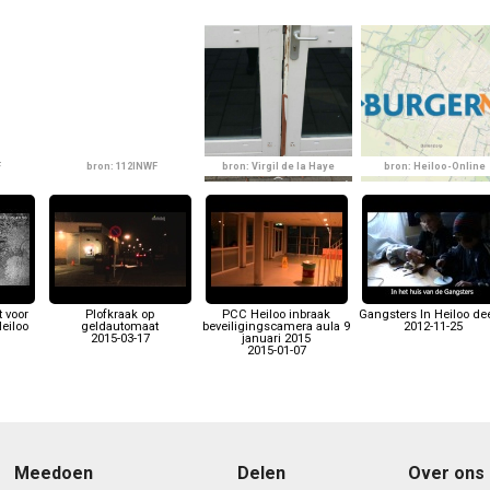
F
bron: 112INWF
bron: Virgil de la Haye
bron: Heiloo-Online
t voor
Plofkraak op
PCC Heiloo inbraak
Gangsters In Heiloo dee
eiloo
geldautomaat
beveiligingscamera aula 9
2012-11-25
2015-03-17
januari 2015
2015-01-07
Meedoen
Delen
Over ons