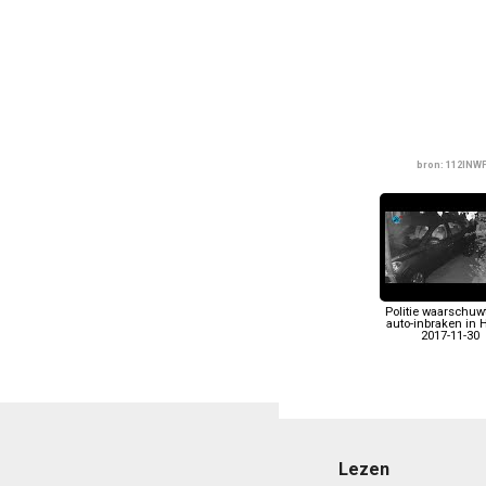
bron: 112INW
Politie waarschuw
auto-inbraken in H
2017-11-30
Lezen