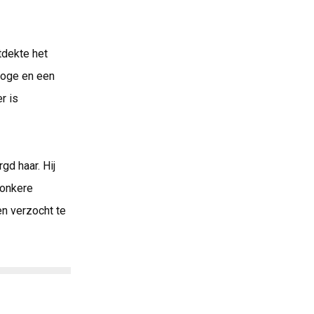
tdekte het
loge en een
r is
d haar. Hij
donkere
n verzocht te