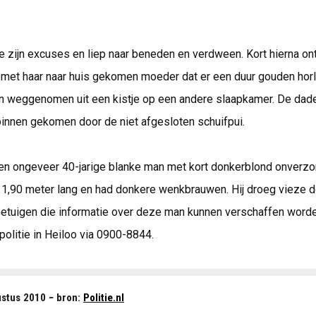
 zijn excuses en liep naar beneden en verdween. Kort hierna on
met haar naar huis gekomen moeder dat er een duur gouden hor
en weggenomen uit een kistje op een andere slaapkamer. De dade
binnen gekomen door de niet afgesloten schuifpui.
en ongeveer 40-jarige blanke man met kort donkerblond onverzorg
1,90 meter lang en had donkere wenkbrauwen. Hij droeg vieze 
Getuigen die informatie over deze man kunnen verschaffen worde
politie in Heiloo via 0900-8844.
ustus 2010 − bron:
Politie.nl