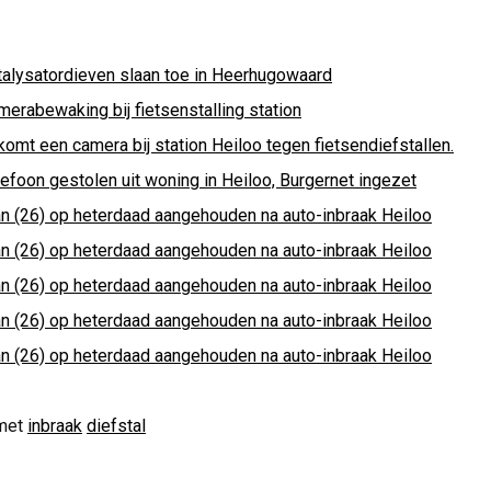
talysatordieven slaan toe in Heerhugowaard
merabewaking bij fietsenstalling station
komt een camera bij station Heiloo tegen fietsendiefstallen.
lefoon gestolen uit woning in Heiloo, Burgernet ingezet
n (26) op heterdaad aangehouden na auto-inbraak Heiloo
n (26) op heterdaad aangehouden na auto-inbraak Heiloo
n (26) op heterdaad aangehouden na auto-inbraak Heiloo
n (26) op heterdaad aangehouden na auto-inbraak Heiloo
n (26) op heterdaad aangehouden na auto-inbraak Heiloo
met
inbraak
diefstal