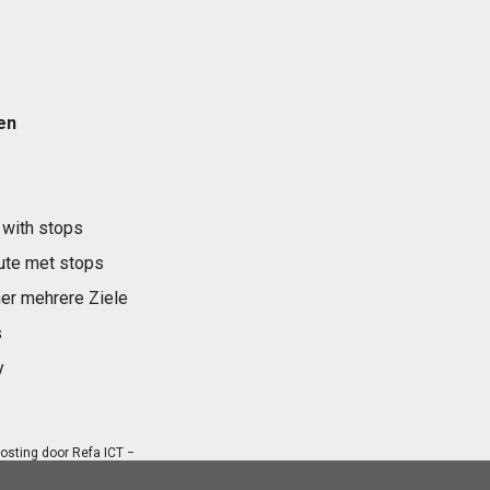
en
 with stops
ute met stops
er mehrere Ziele
s
y
osting door
Refa ICT
−
.