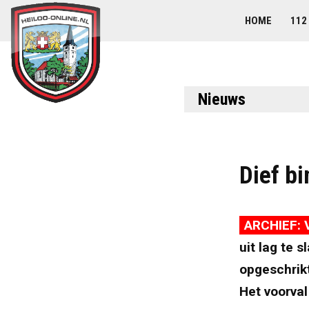
HOME
112
Nieuws
Dief b
ARCHIEF: 
uit lag te 
opgeschrik
Het voorva