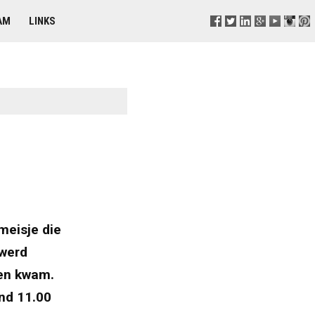
AM
LINKS
i
meisje die
 werd
en kwam.
nd 11.00