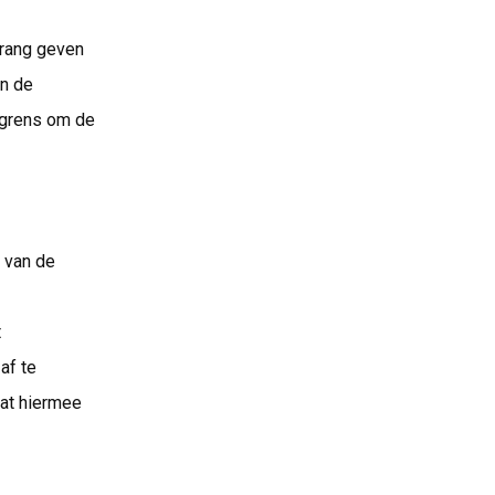
rrang geven
an de
 grens om de
r van de
t
af te
dat hiermee