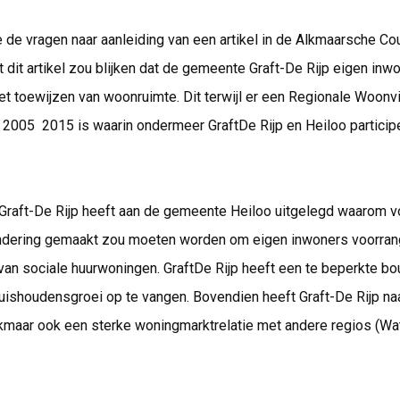
de vragen naar aanleiding van een artikel in de Alkmaarsche Co
t dit artikel zou blijken dat de gemeente Graft-De Rijp eigen inw
het toewijzen van woonruimte. Dit terwijl er een Regionale Woonv
005  2015 is waarin ondermeer GraftDe Rijp en Heiloo particip
raft-De Rijp heeft aan de gemeente Heiloo uitgelegd waarom v
ondering gemaakt zou moeten worden om eigen inwoners voorrang
van sociale huurwoningen. GraftDe Rijp heeft een te beperkte b
uishoudensgroei op te vangen. Bovendien heeft Graft-De Rijp na
lkmaar ook een sterke woningmarktrelatie met andere regios (Wa