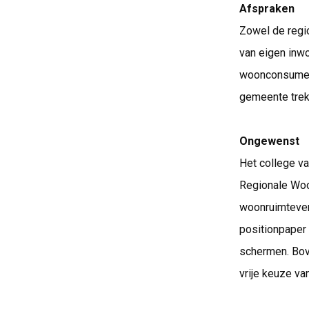
Afspraken
Zowel de regi
van eigen inwo
woonconsument
gemeente trekt
Ongewenst
Het college va
Regionale Woo
woonruimtever
positionpaper 
schermen. Bov
vrije keuze va