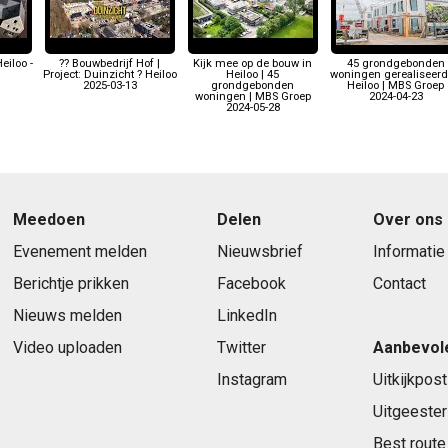
eiloo -
?? Bouwbedrijf Hof |
Kijk mee op de bouw in
45 grondgebonden
Project: Duinzicht ? Heiloo
Heiloo | 45
woningen gerealiseerd
2025-03-13
grondgebonden
Heiloo | MBS Groep
woningen | MBS Groep
2024-04-23
2024-05-28
Meedoen
Delen
Over ons
Evenement melden
Nieuwsbrief
Informatie
Berichtje prikken
Facebook
Contact
Nieuws melden
LinkedIn
Video uploaden
Twitter
Aanbevol
Instagram
Uitkijkpost
Uitgeester
Best route