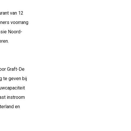
urant van 12
oners voorrang
isie Noord-
eren.
oor Graft-De
 te geven bij
ouwcapaciteit
ast instroom
terland en