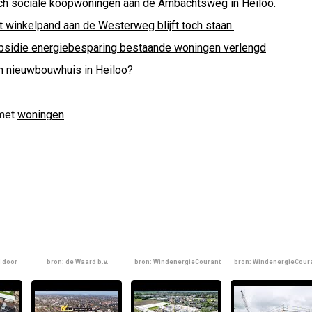
ch sociale koopwoningen aan de Ambachtsweg in Heiloo.
t winkelpand aan de Westerweg blijft toch staan.
bsidie energiebesparing bestaande woningen verlengd
n nieuwbouwhuis in Heiloo?
met
woningen
d door
bron: de Waard b.v.
bron: WindenergieCourant
bron: WindenergieCour