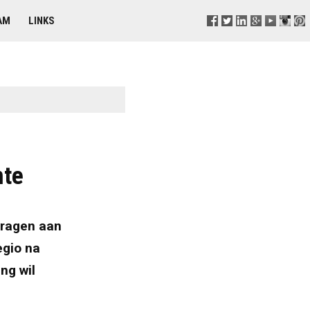
AM
LINKS
mte
vragen aan
egio na
ng wil