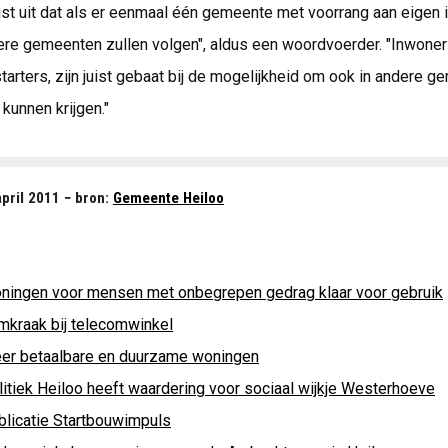
ijst uit dat als er eenmaal één gemeente met voorrang aan eigen
ere gemeenten zullen volgen", aldus een woordvoerder. "Inwoner
arters, zijn juist gebaat bij de mogelijkheid om ook in andere 
kunnen krijgen."
pril 2011 − bron:
Gemeente Heiloo
ningen voor mensen met onbegrepen gedrag klaar voor gebruik
mkraak bij telecomwinkel
er betaalbare en duurzame woningen
litiek Heiloo heeft waardering voor sociaal wijkje Westerhoeve
blicatie Startbouwimpuls