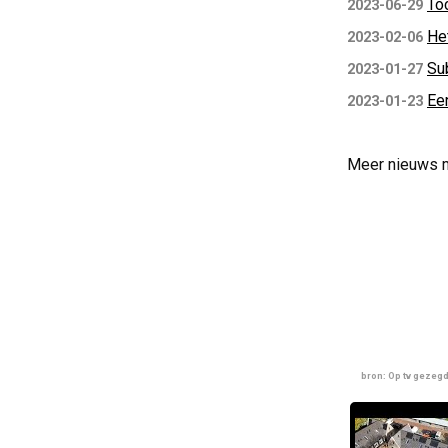
To
2023-06-29
He
2023-02-06
Su
2023-01-27
Ee
2023-01-23
Meer nieuws 
bron: Op tv gezeg