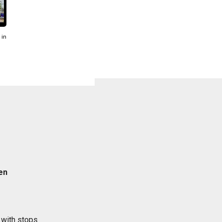
 in
en
 with stops