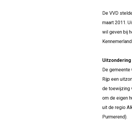
De VVD stelde 
maart 2011. Ui
wil geven bij 
Kennemerland 2
Uitzondering
De gemeente G
Rijp een uitz
de toewijzing 
om de eigen h
uit de regio A
Purmerend).