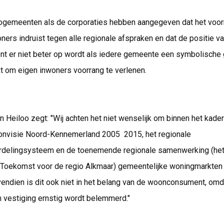
ogemeenten als de corporaties hebben aangegeven dat het voo
ners indruist tegen alle regionale afspraken en dat de positie v
 er niet beter op wordt als iedere gemeente een symbolische
 om eigen inwoners voorrang te verlenen.
n Heiloo zegt: "Wij achten het niet wenselijk om binnen het kade
nvisie Noord-Kennemerland 2005  2015, het regionale
delingsysteem en de toenemende regionale samenwerking (he
Toekomst voor de regio Alkmaar) gemeentelijke woningmarkten 
endien is dit ook niet in het belang van de woonconsument, om
n vestiging ernstig wordt belemmerd."