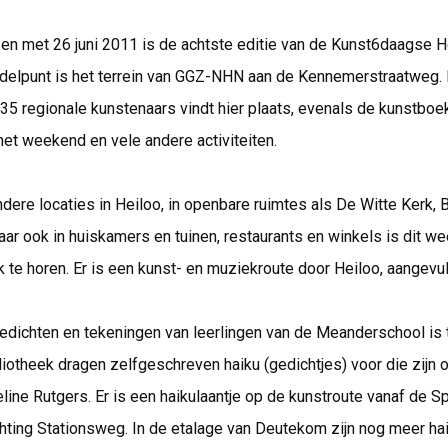
t en met 26 juni 2011 is de achtste editie van de Kunst6daagse H
delpunt is het terrein van GGZ-NHN aan de Kennemerstraatweg. 
35 regionale kunstenaars vindt hier plaats, evenals de kunstboe
het weekend en vele andere activiteiten.
dere locaties in Heiloo, in openbare ruimtes als De Witte Kerk, 
aar ook in huiskamers en tuinen, restaurants en winkels is dit w
 te horen. Er is een kunst- en muziekroute door Heiloo, aangevu
edichten en tekeningen van leerlingen van de Meanderschool is 
bliotheek dragen zelfgeschreven haiku (gedichtjes) voor die zijn 
eline Rutgers. Er is een haikulaantje op de kunstroute vanaf de 
hting Stationsweg. In de etalage van Deutekom zijn nog meer hai