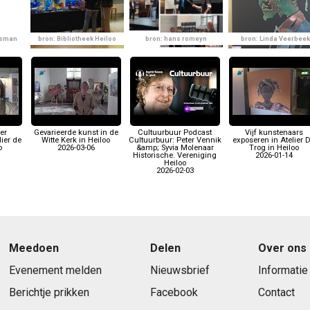
lsman
bron: Bibliotheek Heiloo
bron: hans romeyn
bron: Linda Veerbeek
ier
Gevarieerde kunst in de
Cultuurbuur Podcast
Vijf kunstenaars
lier de
Witte Kerk in Heiloo
Cultuurbuur: Peter Vennik
exposeren in Atelier 
o
2026-03-06
&amp; Syvia Molenaar
Trog in Heiloo
Historische. Vereniging
2026-01-14
Heiloo
2026-02-03
Meedoen
Delen
Over ons
Evenement melden
Nieuwsbrief
Informatie
Berichtje prikken
Facebook
Contact