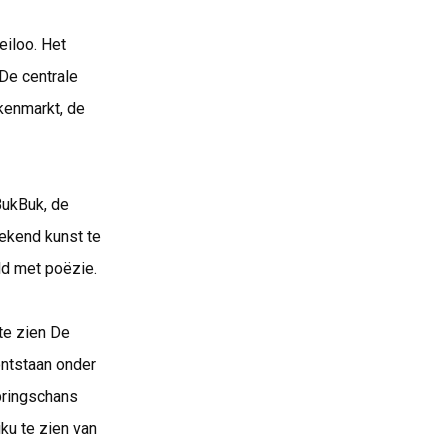
eiloo. Het
De centrale
kenmarkt, de
BukBuk, de
eekend kunst te
ld met poëzie.
te zien De
ontstaan onder
Springschans
ku te zien van