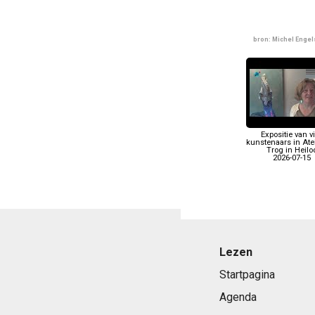
bron: Michel Enge
Expositie van v
kunstenaars in Ate
Trog in Heilo
2026-07-15
Lezen
Startpagina
Agenda