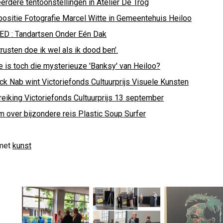
erdere tentoonstellingen in Atelier De Trog
positie Fotografie Marcel Witte in Gemeentehuis Heiloo
ED : Tandartsen Onder Eén Dak
trusten doe ik wel als ik dood ben’.
e is toch die mysterieuze 'Banksy' van Heiloo?
rck Nab wint Victoriefonds Cultuurprijs Visuele Kunsten
reiking Victoriefonds Cultuurprijs 13 september
m over bijzondere reis Plastic Soup Surfer
met
kunst