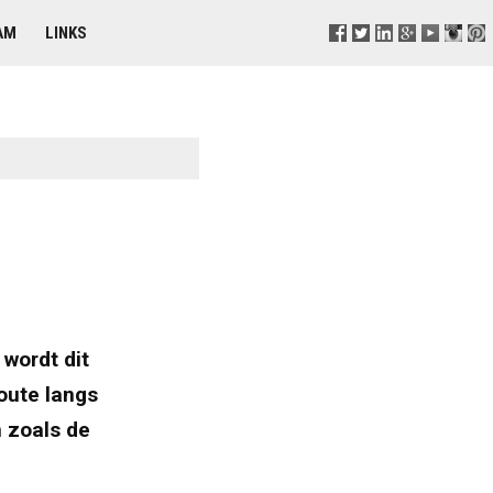
AM
LINKS
wordt dit
oute langs
n zoals de