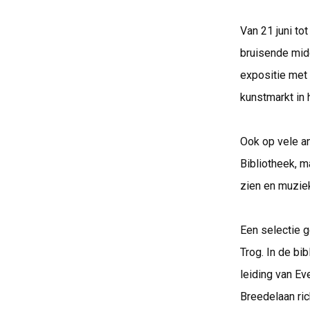
Van 21 juni to
bruisende mid
expositie met 
kunstmarkt in 
Ook op vele an
Bibliotheek, m
zien en muziek
Een selectie g
Trog. In de bi
leiding van Ev
Breedelaan ric