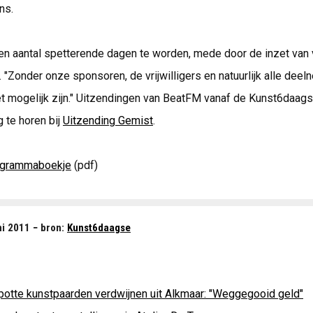
ns.
en aantal spetterende dagen te worden, mede door de inzet van 
. "Zonder onze sponsoren, de vrijwilligers en natuurlijk alle deel
t mogelijk zijn." Uitzendingen van BeatFM vanaf de Kunst6daag
g te horen bij
Uitzending Gemist
.
ogrammaboekje
(pdf)
ni 2011 − bron:
Kunst6daagse
potte kunstpaarden verdwijnen uit Alkmaar: "Weggegooid geld"