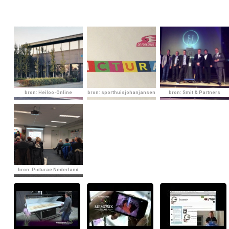
bron: Heiloo-Online
bron: sporthuisjohanjansen
bron: Smit & Partners
bron: Picturae Nederland