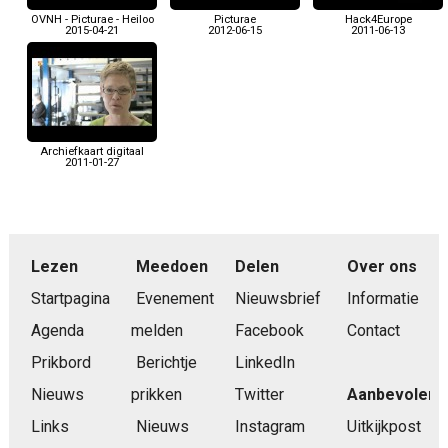
OVNH - Picturae - Heiloo
Picturae
Hack4Europe
2015-04-21
2012-06-15
2011-06-13
Archiefkaart digitaal
2011-01-27
Lezen
Meedoen
Delen
Over ons
Startpagina
Evenement
Nieuwsbrief
Informatie
Agenda
melden
Facebook
Contact
Prikbord
Berichtje
LinkedIn
Nieuws
prikken
Twitter
Aanbevolen
Links
Nieuws
Instagram
Uitkijkpost