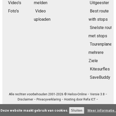
Video's
melden
Uitgeester
Foto's
Video
Best route
uploaden
with stops
Snelste route
met stops
Tourenplaner
mehrere
Ziele
Kitesurfles
SaveBuddy
Alle rechten voorbehouden 2001-2026 © Heiloo-Online − Versie 3.8 −
Disclaimer
−
Privacyverklaring
− Hosting door
Refa ICT
−
Deze website maakt gebruik van cookies.
Meer informatie..