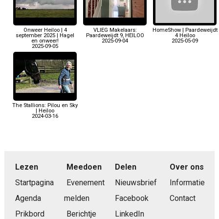
Onweer Heiloo | 4
VLIEG Makelaars:
HomeShow | Paardeweijdt
september 2025 | Hagel
Paardeweijdt 9, HEILOO
4 Heiloo
en onweer!
2025-09-04
2025-05-09
2025-09-05
The Stallions: Pilou en Sky
| Heiloo
2024-03-16
Lezen
Meedoen
Delen
Over ons
Startpagina
Evenement
Nieuwsbrief
Informatie
Agenda
melden
Facebook
Contact
Prikbord
Berichtje
LinkedIn