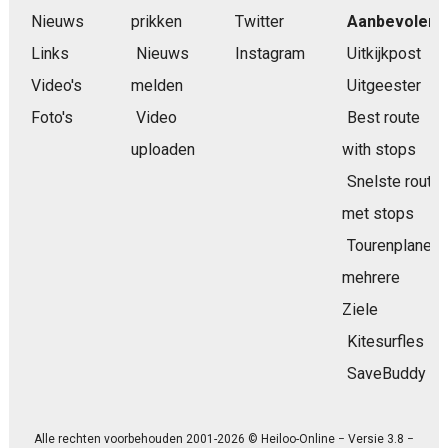
Nieuws
prikken
Twitter
Aanbevolen
Links
Nieuws
Instagram
Uitkijkpost
Video's
melden
Uitgeester
Foto's
Video
Best route
uploaden
with stops
Snelste route
met stops
Tourenplaner
mehrere
Ziele
Kitesurfles
SaveBuddy
Alle rechten voorbehouden 2001-2026 © Heiloo-Online − Versie 3.8 −