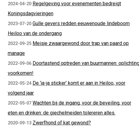
Regelgeving voor evenementen bedreigt
2024-04-20
Koningsdagvieringen
Gulle gevers redden eeuwenoude lindeboom
2023-07-20
Heiloo van de ondergang
Meisje zwaargewond door trap van paard op
2022-09-25
manage
Doortastend optreden van buurmannen: oplichtin
2022-09-06
voorkomen!
De ’ja-ja sticker’ komt er aan in Heiloo, voor
2022-05-24
volgend jaar
Wachten bij de ingang, voor de beveiling, voor
2022-05-07
eten en drinken: de giechelmeiden tolereren alles.
Zwerfhond of kat gewond?
2020-09-13