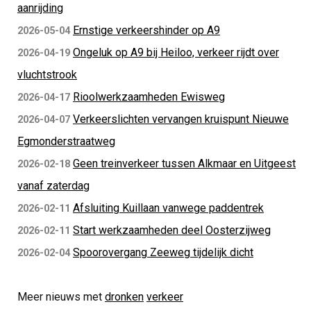
aanrijding
Ernstige verkeershinder op A9
2026-05-04
Ongeluk op A9 bij Heiloo, verkeer rijdt over
2026-04-19
vluchtstrook
Rioolwerkzaamheden Ewisweg
2026-04-17
Verkeerslichten vervangen kruispunt Nieuwe
2026-04-07
Egmonderstraatweg
Geen treinverkeer tussen Alkmaar en Uitgeest
2026-02-18
vanaf zaterdag
Afsluiting Kuillaan vanwege paddentrek
2026-02-11
Start werkzaamheden deel Oosterzijweg
2026-02-11
Spoorovergang Zeeweg tijdelijk dicht
2026-02-04
Meer nieuws met
dronken
verkeer