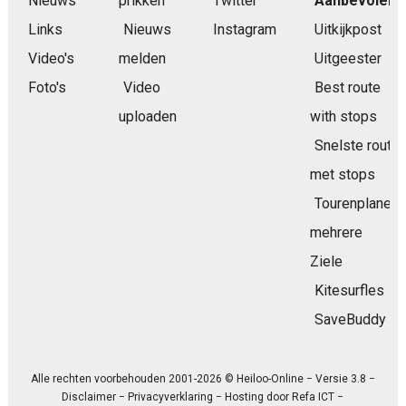
Nieuws
prikken
Twitter
Aanbevolen
Links
Nieuws
Instagram
Uitkijkpost
Video's
melden
Uitgeester
Foto's
Video
Best route
uploaden
with stops
Snelste route
met stops
Tourenplaner
mehrere
Ziele
Kitesurfles
SaveBuddy
Alle rechten voorbehouden 2001-2026 © Heiloo-Online − Versie 3.8 −
Disclaimer
−
Privacyverklaring
− Hosting door
Refa ICT
−