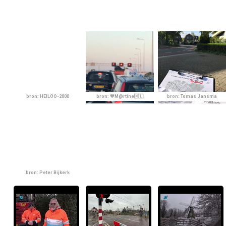
bron: HEILOO-2000
bron: 💙M@rtine🇳🇱
bron: Tomas Jansma
bron: Peter Bijkerk