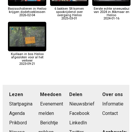
Basisscholieren in Heiloo
6 bakken Slt komen
Eerste echte sneeuwbui
krijgen dodehoeklessen
spookrijdend over
van 2024 in Alkmaar en
2026-02-04
overgang Heiloo
Heiloo
2025-03-01
2024-01-16
Kuillaan in bos Heiloo
afgesloten voor al het
verkeer
2023-09-21
Lezen
Meedoen
Delen
Over ons
Startpagina
Evenement
Nieuwsbrief
Informatie
Agenda
melden
Facebook
Contact
Prikbord
Berichtje
LinkedIn