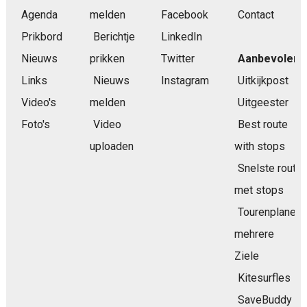
Agenda
melden
Facebook
Contact
Prikbord
Berichtje
LinkedIn
Nieuws
prikken
Twitter
Aanbevolen
Links
Nieuws
Instagram
Uitkijkpost
Video's
melden
Uitgeester
Foto's
Video
Best route
uploaden
with stops
Snelste route
met stops
Tourenplaner
mehrere
Ziele
Kitesurfles
SaveBuddy