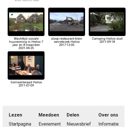
bron: HEILOO-2000
Wachttijd sociale
sloop restaurant klein
Camping Heiloo sluit
huurwoning in Heiloo 7
varnebroek Heiloo
2011-09-18
jaar en 8 maanden
2017-12-05
2021-04-25
Gemeenteraad Heiloo
2011-07-09
Lezen
Meedoen
Delen
Over ons
Startpagina
Evenement
Nieuwsbrief
Informatie