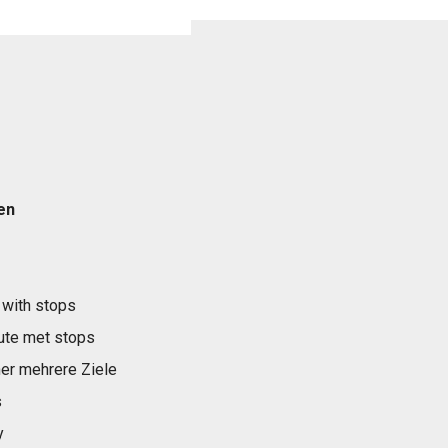
en
 with stops
ute met stops
er mehrere Ziele
s
y