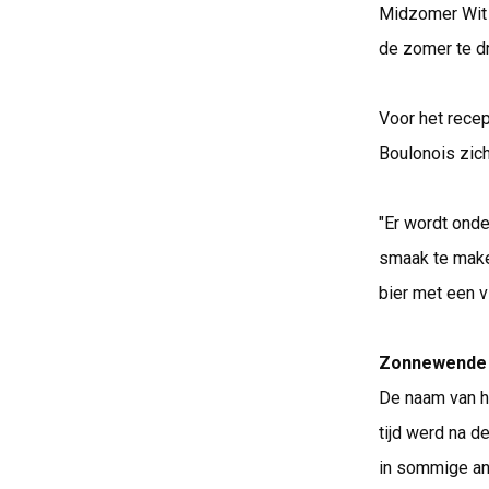
Midzomer Wit 
de zomer te dr
Voor het rece
Boulonois zich
"Er wordt onde
smaak te maken
bier met een v
Zonnewende
De naam van het
tijd werd na 
in sommige and