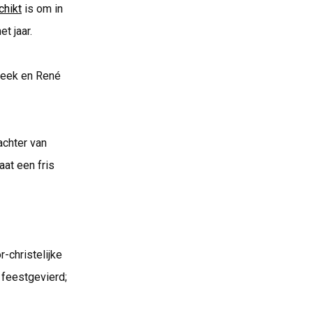
chikt
is om in
t jaar.
Beek en René
achter van
aat een fris
r-christelijke
 feestgevierd;