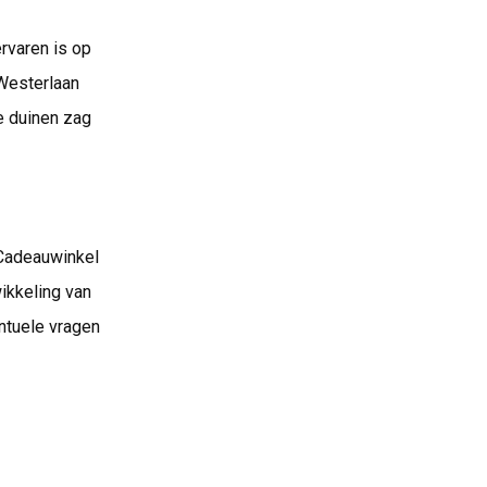
rvaren is op
 Westerlaan
e duinen zag
 Cadeauwinkel
ikkeling van
ntuele vragen