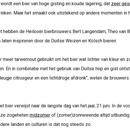
wordt een bier van hoge gisting en koude lagering, dat
zeer ges
inken. Maar het smaakt ook uitstekend op andere momenten in he
pt hebben de Heilooër bierbrouwers Bert Langendam, Theo van 
 laten inspireren door de Duitse Weizen en Kölsch bieren.
r meer tarwemout gebruikt om het bier wat lichter van kleur en z
. En in combinatie met het gebruik van Duitse hop en gist ontst
leugje citrusgeur en een lichtdroge afdronk", weten de brouwers.
 bier verwijst naar de langste dag van het jaar, 21 juni. In de voo
deze zogeheten
midzomer
of (zomer)zonnewende altijd uitbundig
ere landen en culturen is dat nog steeds zo.