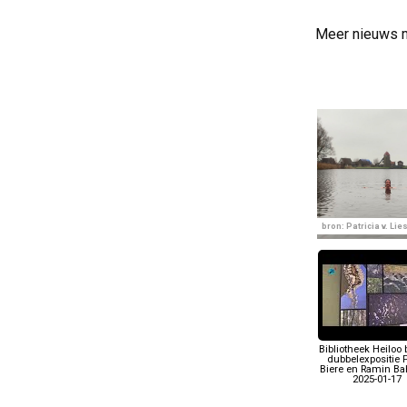
Meer nieuws 
bron: Patricia v. Lie
Bibliotheek Heiloo 
dubbelexpositie 
Biere en Ramin B
2025-01-17