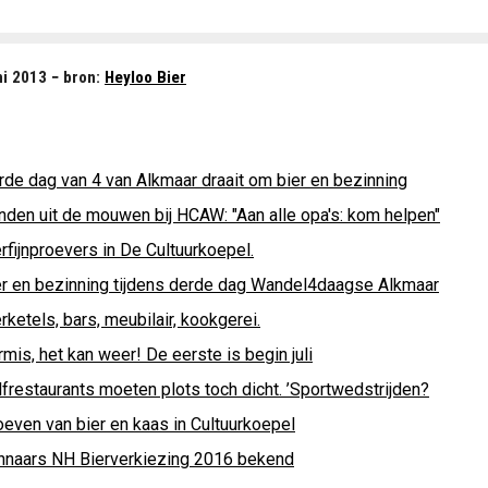
i 2013 − bron:
Heyloo Bier
rde dag van 4 van Alkmaar draait om bier en bezinning
nden uit de mouwen bij HCAW: "Aan alle opa's: kom helpen"
rfijnproevers in De Cultuurkoepel.
er en bezinning tijdens derde dag Wandel4daagse Alkmaar
rketels, bars, meubilair, kookgerei.
mis, het kan weer! De eerste is begin juli
lfrestaurants moeten plots toch dicht. ’Sportwedstrijden?
oeven van bier en kaas in Cultuurkoepel
nnaars NH Bierverkiezing 2016 bekend