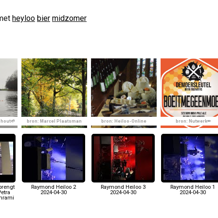
met
heyloo
bier
midzomer
shout🌱
bron: Marcel Plaatsman
bron: Heiloo-Online
bron: Nutwerk✏
brengt
Raymond Heiloo 2
Raymond Heiloo 3
Raymond Heiloo 1
Petra
2024-04-30
2024-04-30
2024-04-30
ahrami