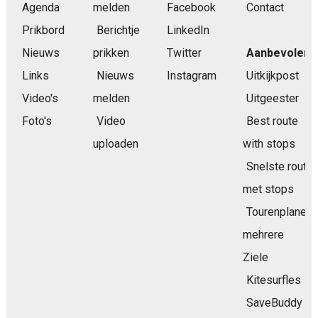
Agenda
melden
Facebook
Contact
Prikbord
Berichtje
LinkedIn
Nieuws
prikken
Twitter
Aanbevolen
Links
Nieuws
Instagram
Uitkijkpost
Video's
melden
Uitgeester
Foto's
Video
Best route
uploaden
with stops
Snelste route
met stops
Tourenplaner
mehrere
Ziele
Kitesurfles
SaveBuddy