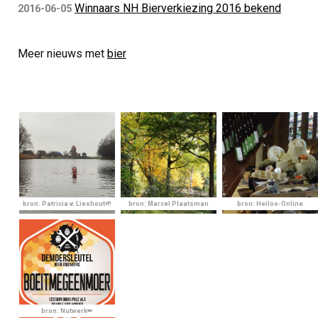
Winnaars NH Bierverkiezing 2016 bekend
2016-06-05
Meer nieuws met
bier
bron: Patricia v. Lieshout🌱
bron: Marcel Plaatsman
bron: Heiloo-Online
bron: Nutwerk✏