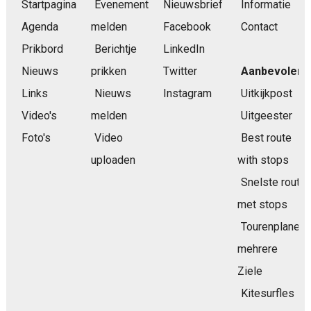
Startpagina
Evenement
Nieuwsbrief
Informatie
Agenda
melden
Facebook
Contact
Prikbord
Berichtje
LinkedIn
Nieuws
prikken
Twitter
Aanbevolen
Links
Nieuws
Instagram
Uitkijkpost
Video's
melden
Uitgeester
Foto's
Video
Best route
uploaden
with stops
Snelste route
met stops
Tourenplaner
mehrere
Ziele
Kitesurfles