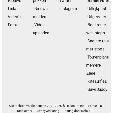
Nieuws
prikken
Twitter
Aanbevolen
Links
Nieuws
Instagram
Uitkijkpost
Video's
melden
Uitgeester
Foto's
Video
Best route
uploaden
with stops
Snelste route
met stops
Tourenplaner
mehrere
Ziele
Kitesurfles
SaveBuddy
Alle rechten voorbehouden 2001-2026 © Heiloo-Online − Versie 3.8 −
Disclaimer
−
Privacyverklaring
− Hosting door
Refa ICT
−