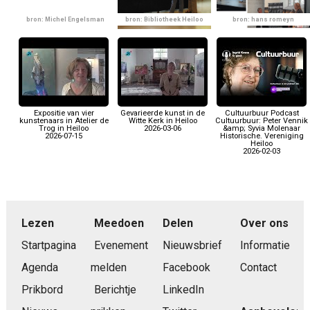
bron: Michel Engelsman
bron: Bibliotheek Heiloo
bron: hans romeyn
Expositie van vier
Gevarieerde kunst in de
Cultuurbuur Podcast
kunstenaars in Atelier de
Witte Kerk in Heiloo
Cultuurbuur: Peter Vennik
Trog in Heiloo
2026-03-06
&amp; Syvia Molenaar
2026-07-15
Historische. Vereniging
Heiloo
2026-02-03
Lezen
Meedoen
Delen
Over ons
Startpagina
Evenement
Nieuwsbrief
Informatie
Agenda
melden
Facebook
Contact
Prikbord
Berichtje
LinkedIn