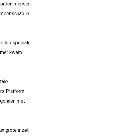
 worden mensen
emeenschap in
Heiloo speciale
Kramer kwam
tale
ers Platform
begonnen met
un grote inzet