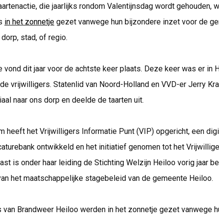
artenactie, die jaarlijks rondom Valentijnsdag wordt gehouden,
es
in het zonnetje
gezet vanwege hun bijzondere inzet voor de g
 dorp, stad, of regio.
e vond dit jaar voor de achtste keer plaats. Deze keer was er in 
de vrijwilligers. Statenlid van Noord-Holland en VVD-er Jerry 
aal naar ons dorp en deelde de taarten uit.
 heeft het Vrijwilligers Informatie Punt (VIP) opgericht, een digi
acaturebank ontwikkeld en het initiatief genomen tot het Vrijwillig
ast is onder haar leiding de Stichting Welzijn Heiloo vorig jaar 
 van het maatschappelijke stagebeleid van de gemeente Heiloo.
rs van Brandweer Heiloo werden in het zonnetje gezet vanwege h