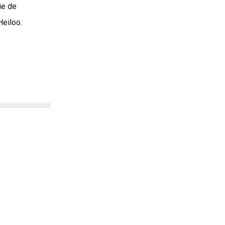
ie de
Heiloo.