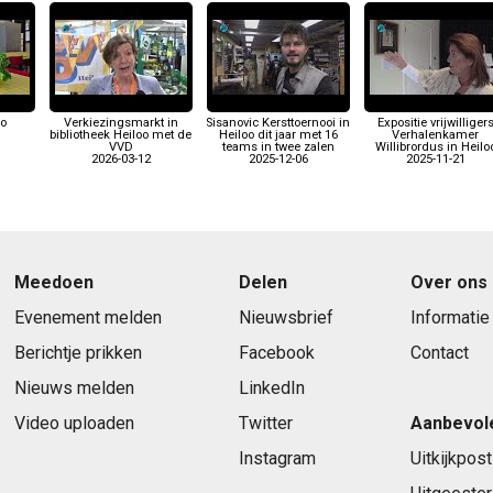
oo
Verkiezingsmarkt in
Sisanovic Kersttoernooi in
Expositie vrijwilliger
bibliotheek Heiloo met de
Heiloo dit jaar met 16
Verhalenkamer
VVD
teams in twee zalen
Willibrordus in Heilo
2026-03-12
2025-12-06
2025-11-21
Meedoen
Delen
Over ons
Evenement melden
Nieuwsbrief
Informatie
Berichtje prikken
Facebook
Contact
Nieuws melden
LinkedIn
Video uploaden
Twitter
Aanbevol
Instagram
Uitkijkpost