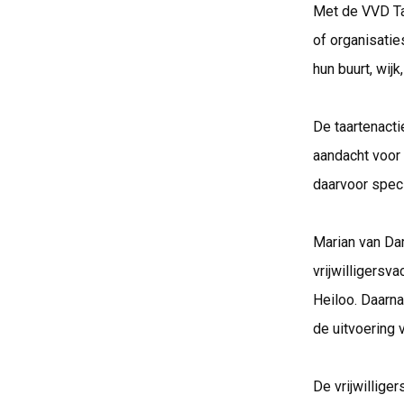
Met de VVD Ta
of organisati
hun buurt, wijk,
De taartenacti
aandacht voor 
daarvoor speci
Marian van Dam
vrijwilligersv
Heiloo. Daarna
de uitvoering
De vrijwillige