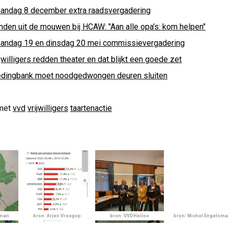
andag 8 december extra raadsvergadering
nden uit de mouwen bij HCAW: "Aan alle opa's: kom helpen"
andag 19 en dinsdag 20 mei commissievergadering
jwilligers redden theater en dat blijkt een goede zet
edingbank moet noodgedwongen deuren sluiten
met
vvd
vrijwilligers
taartenactie
wman
bron: Arjen Vroegop
bron: VVDHeiloo
bron: Michel Engelsm