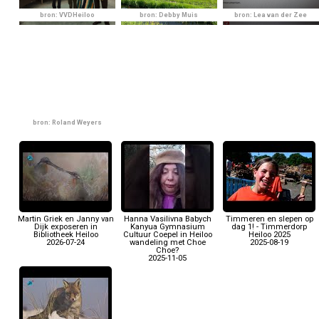
bron: VVDHeiloo
bron: Debby Muis
bron: Lea van der Zee
bron: Roland Weyers
Martin Griek en Janny van
Hanna Vasilivna Babych
Timmeren en slepen op
Dijk exposeren in
Kanyua Gymnasium
dag 1! - Timmerdorp
Bibliotheek Heiloo
Cultuur Coepel in Heiloo
Heiloo 2025
2026-07-24
wandeling met Choe
2025-08-19
Choe?
2025-11-05