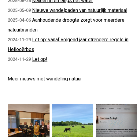
Maaien in en langs het water
2025-06-25
Nieuwe wandelpaden van natuurlijk materiaal
2025-05-09
Aanhoudende droogte zorgt voor meerdere
2025-04-06
natuurbranden
Let op: vanaf volgend jaar strengere regels in
2024-11-29
Heilooërbos
Let op!
2024-11-29
Meer nieuws met
wandeling
natuur