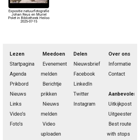
Expositie natuurfotografie
Johan Reus en Muriel
Polet in Bibliotheek Heiloo
2025-07-15
Lezen
Meedoen
Delen
Over ons
Startpagina
Evenement
Nieuwsbrief
Informatie
Agenda
melden
Facebook
Contact
Prikbord
Berichtje
LinkedIn
Nieuws
prikken
Twitter
Aanbevolen
Links
Nieuws
Instagram
Uitkijkpost
Video's
melden
Uitgeester
Foto's
Video
Best route
uploaden
with stops