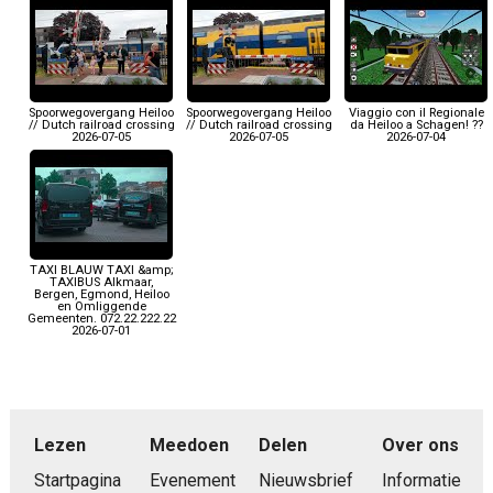
Spoorwegovergang Heiloo
Spoorwegovergang Heiloo
Viaggio con il Regionale
// Dutch railroad crossing
// Dutch railroad crossing
da Heiloo a Schagen! ??
2026-07-05
2026-07-05
2026-07-04
TAXI BLAUW TAXI &amp;
TAXIBUS Alkmaar,
Bergen, Egmond, Heiloo
en Omliggende
Gemeenten. 072.22.222.22
2026-07-01
Lezen
Meedoen
Delen
Over ons
Startpagina
Evenement
Nieuwsbrief
Informatie