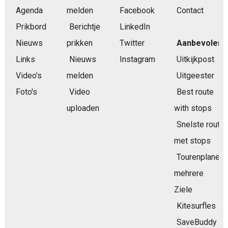
Agenda
melden
Facebook
Contact
Prikbord
Berichtje
LinkedIn
Nieuws
prikken
Twitter
Aanbevolen
Links
Nieuws
Instagram
Uitkijkpost
Video's
melden
Uitgeester
Foto's
Video
Best route
uploaden
with stops
Snelste route
met stops
Tourenplaner
mehrere
Ziele
Kitesurfles
SaveBuddy