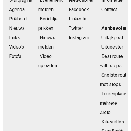
Startpagina
Evenement
Nieuwsbrief
Informatie
Agenda
melden
Facebook
Contact
Prikbord
Berichtje
LinkedIn
Nieuws
prikken
Twitter
Aanbevolen
Links
Nieuws
Instagram
Uitkijkpost
Video's
melden
Uitgeester
Foto's
Video
Best route
uploaden
with stops
Snelste route
met stops
Tourenplaner
mehrere
Ziele
Kitesurfles