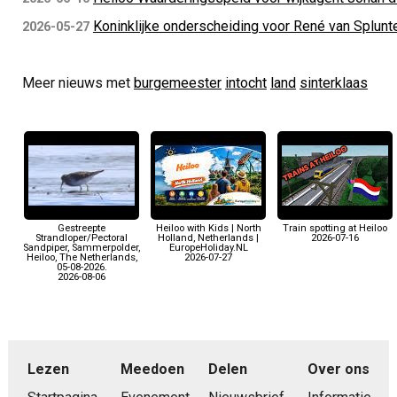
Koninklijke onderscheiding voor René van Splunt
2026-05-27
Meer nieuws met
burgemeester
intocht
land
sinterklaas
Gestreepte
Heiloo with Kids | North
Train spotting at Heiloo
Strandloper/Pectoral
Holland, Netherlands |
2026-07-16
Sandpiper, Sammerpolder,
EuropeHoliday.NL
Heiloo, The Netherlands,
2026-07-27
05-08-2026.
2026-08-06
Lezen
Meedoen
Delen
Over ons