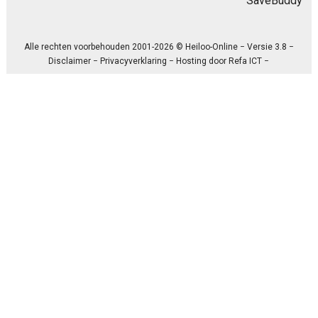
SaveBuddy
Alle rechten voorbehouden 2001-2026 © Heiloo-Online − Versie 3.8 −
Disclaimer
−
Privacyverklaring
− Hosting door
Refa ICT
−