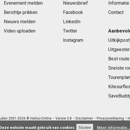
Evenement melden
Nieuwsbrief
Informatie
Berichtje prikken
Facebook
Contact
Nieuws melden
LinkedIn
Video uploaden
Twitter
Aanbevol
Instagram
Uitkijkpost
Uitgeester
Best route
Snelste ro
Tourenplan
Kitesurfle
SaveBudd
uden 2001-2026 © Heiloo-Online − Versie 3.8 −
Disclaimer
−
Privacyverklaring
− H
Deze website maakt gebruik van cookies.
Meer informatie..