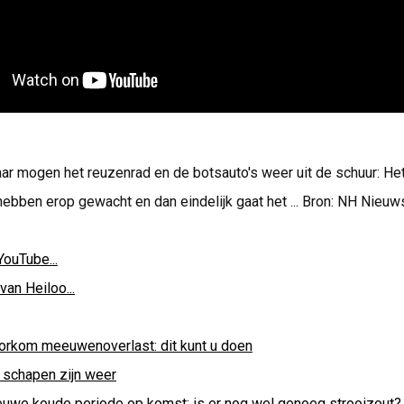
aar mogen het reuzenrad en de botsauto's weer uit de schuur: Het
bben erop gewacht en dan eindelijk gaat het ... Bron: NH Nieuw
YouTube...
van Heiloo...
orkom meeuwenoverlast: dit kunt u doen
 schapen zijn weer
euwe koude periode op komst: is er nog wel genoeg strooizout?