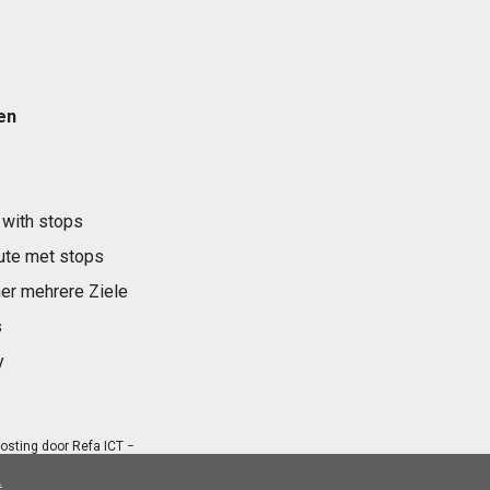
en
 with stops
ute met stops
er mehrere Ziele
s
y
osting door
Refa ICT
−
.