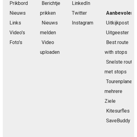
Prikbord
Berichtje
LinkedIn
Nieuws
prikken
Twitter
Aanbevolen
Links
Nieuws
Instagram
Uitkijkpost
Video's
melden
Uitgeester
Foto's
Video
Best route
uploaden
with stops
Snelste route
met stops
Tourenplaner
mehrere
Ziele
Kitesurfles
SaveBuddy