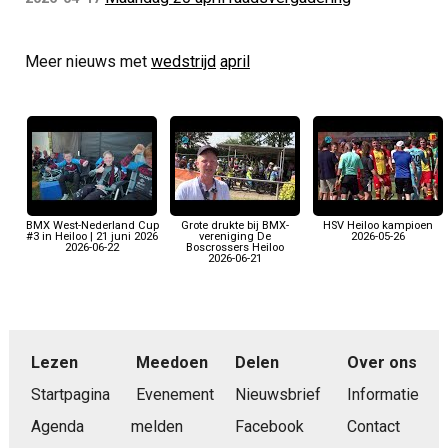
Meer nieuws met
wedstrijd
april
BMX West-Nederland Cup
Grote drukte bij BMX-
HSV Heiloo kampioen
#3 in Heiloo | 21 juni 2026
vereniging De
2026-05-26
2026-06-22
Boscrossers Heiloo
2026-06-21
Lezen
Meedoen
Delen
Over ons
Startpagina
Evenement
Nieuwsbrief
Informatie
Agenda
melden
Facebook
Contact