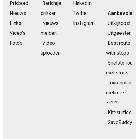
Prikbord
Berichtje
LinkedIn
Nieuws
prikken
Twitter
Aanbevolen
Links
Nieuws
Instagram
Uitkijkpost
Video's
melden
Uitgeester
Foto's
Video
Best route
uploaden
with stops
Snelste route
met stops
Tourenplaner
mehrere
Ziele
Kitesurfles
SaveBuddy