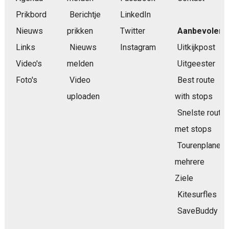
Prikbord
Berichtje
LinkedIn
Nieuws
prikken
Twitter
Aanbevolen
Links
Nieuws
Instagram
Uitkijkpost
Video's
melden
Uitgeester
Foto's
Video
Best route
uploaden
with stops
Snelste route
met stops
Tourenplaner
mehrere
Ziele
Kitesurfles
SaveBuddy