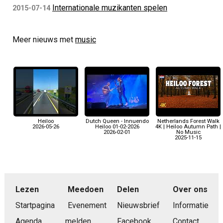
Internationale muzikanten spelen
2015-07-14
Meer nieuws met
music
Heiloo
Dutch Queen - Innuendo
Netherlands Forest Walk
2026-05-26
Heiloo 01-02-2026
4K | Heiloo Autumn Path |
2026-02-01
No Music
2025-11-15
Lezen
Meedoen
Delen
Over ons
Startpagina
Evenement
Nieuwsbrief
Informatie
Agenda
melden
Facebook
Contact