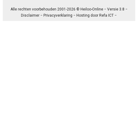
Alle rechten voorbehouden 2001-2026 © Heiloo-Online − Versie 3.8 −
Disclaimer
−
Privacyverklaring
− Hosting door
Refa ICT
−