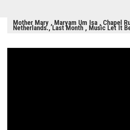
Mother Mary , Maryam Um Isa , Chapel Ru
Netherlands., Last Month , Music Let It B