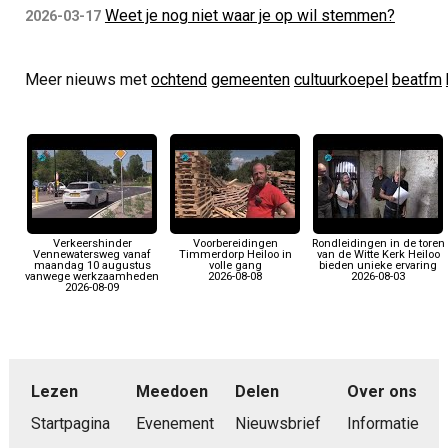
Weet je nog niet waar je op wil stemmen?
2026-03-17
Meer nieuws met
ochtend
gemeenten
cultuurkoepel
beatfm
Verkeershinder
Voorbereidingen
Rondleidingen in de toren
Vennewatersweg vanaf
Timmerdorp Heiloo in
van de Witte Kerk Heiloo
maandag 10 augustus
volle gang
bieden unieke ervaring
vanwege werkzaamheden
2026-08-08
2026-08-03
2026-08-09
Lezen
Meedoen
Delen
Over ons
Startpagina
Evenement
Nieuwsbrief
Informatie