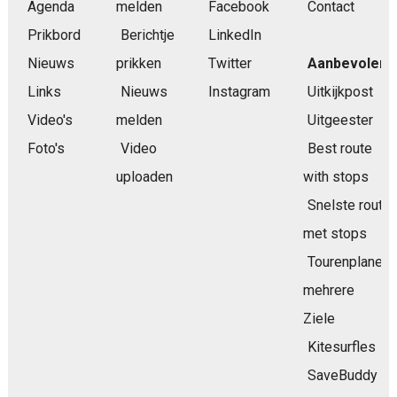
Agenda
melden
Facebook
Contact
Prikbord
Berichtje
LinkedIn
Nieuws
prikken
Twitter
Aanbevolen
Links
Nieuws
Instagram
Uitkijkpost
Video's
melden
Uitgeester
Foto's
Video
Best route
uploaden
with stops
Snelste route
met stops
Tourenplaner
mehrere
Ziele
Kitesurfles
SaveBuddy