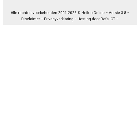
Alle rechten voorbehouden 2001-2026 © Heiloo-Online − Versie 3.8 −
Disclaimer
−
Privacyverklaring
− Hosting door
Refa ICT
−