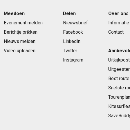
Meedoen
Delen
Over ons
Evenement melden
Nieuwsbrief
Informatie
Berichtje prikken
Facebook
Contact
Nieuws melden
LinkedIn
Video uploaden
Twitter
Aanbevol
Instagram
Uitkijkpost
Uitgeester
Best route
Snelste ro
Tourenplan
Kitesurfle
SaveBudd