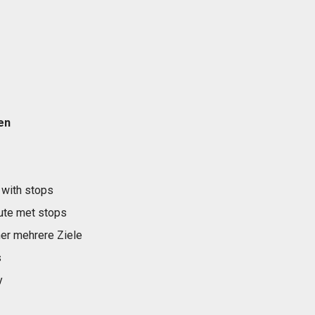
en
 with stops
ute met stops
er mehrere Ziele
s
y