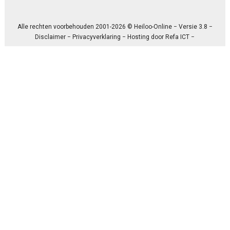
Alle rechten voorbehouden 2001-2026 © Heiloo-Online − Versie 3.8 −
Disclaimer
−
Privacyverklaring
− Hosting door
Refa ICT
−