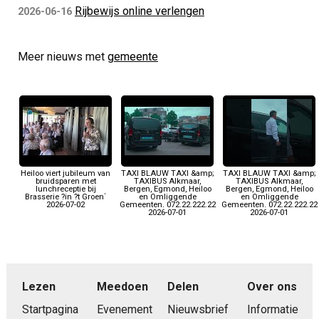
Rijbewijs online verlengen
2026-06-16
Meer nieuws met
gemeente
Heiloo viert jubileum van
TAXI BLAUW TAXI &amp;
TAXI BLAUW TAXI &amp;
bruidsparen met
TAXIBUS Alkmaar,
TAXIBUS Alkmaar,
lunchreceptie bij
Bergen, Egmond, Heiloo
Bergen, Egmond, Heiloo
Brasserie ?in ?t Groen`
en Omliggende
en Omliggende
2026-07-02
Gemeenten. 072.22.222.22
Gemeenten. 072.22.222.22
2026-07-01
2026-07-01
Lezen
Meedoen
Delen
Over ons
Startpagina
Evenement
Nieuwsbrief
Informatie