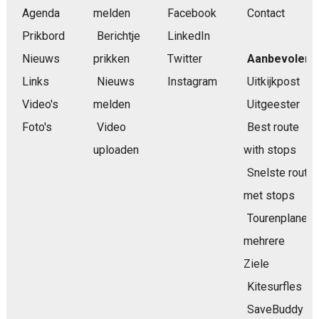
Agenda
melden
Facebook
Contact
Prikbord
Berichtje
LinkedIn
Nieuws
prikken
Twitter
Aanbevolen
Links
Nieuws
Instagram
Uitkijkpost
Video's
melden
Uitgeester
Foto's
Video
Best route
uploaden
with stops
Snelste route
met stops
Tourenplaner
mehrere
Ziele
Kitesurfles
SaveBuddy