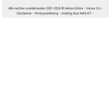
Alle rechten voorbehouden 2001-2026 © Heiloo-Online − Versie 3.8 −
Disclaimer
−
Privacyverklaring
− Hosting door
Refa ICT
−