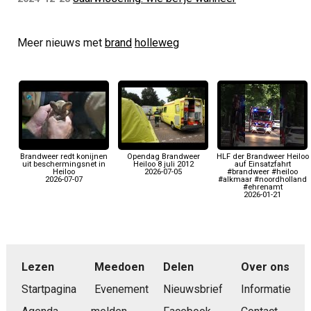
Meer nieuws met
brand
holleweg
Brandweer redt konijnen
Opendag Brandweer
HLF der Brandweer Heiloo
uit beschermingsnet in
Heiloo 8 juli 2012
auf Einsatzfahrt
Heiloo
2026-07-05
#brandweer #heiloo
2026-07-07
#alkmaar #noordholland
#ehrenamt
2026-01-21
Lezen
Meedoen
Delen
Over ons
Startpagina
Evenement
Nieuwsbrief
Informatie