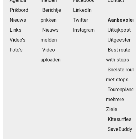
Agenda
melden
Facebook
Contact
Prikbord
Berichtje
LinkedIn
Nieuws
prikken
Twitter
Aanbevolen
Links
Nieuws
Instagram
Uitkijkpost
Video's
melden
Uitgeester
Foto's
Video
Best route
uploaden
with stops
Snelste route
met stops
Tourenplaner
mehrere
Ziele
Kitesurfles
SaveBuddy